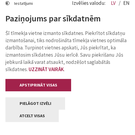
Izvēlies valodu:
LV
EN
Iestatījumi
Paziņojums par sīkdatnēm
Šī tīmekļa vietne izmanto sīkdatnes. Piekrītot sīkdatņu
izmantošanai, tiks nodrošināta tīmekļa vietnes optimāla
darbība. Turpinot vietnes apskati, Jūs piekrītat, ka
izmantosim sīkdatnes Jūsu ierīcē. Savu piekrišanu Jūs
jebkurā laikā varat atsaukt, nodzēšot saglabātās
sīkdatnes.
UZZINĀT VAIRĀK
.
APSTIPRINĀT VISAS
PIELĀGOT IZVĒLI
ATCELT VISAS