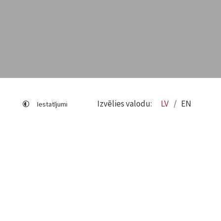
Izvēlies valodu:
LV
EN
Iestatījumi