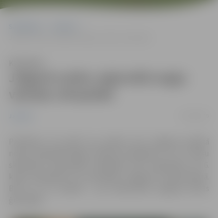
Sākumlapa
Jaunumi
Jelgavā notiks reģionālā angļu valodas olimpiāde
Klausīties
Jelgavā notiks reģionālā angļu
valodas olimpiāde
25/04/2019
Jaunumi
Piektdien, 26. aprīlī, jau piekto reizi Jelgavas pilsētā
notiks reģionālā angļu valodas olimpiāde 8. un 11. klašu
skolēniem. Šajā gadā olimpiāde tiek organizēta arī 6.
klašu skolēniem un norisināsies Jelgavas 4. sākumskolā.
Bet 8. un 11. klasēm – jau tradicionāli Jelgavas Valsts
ģimnāzijā.