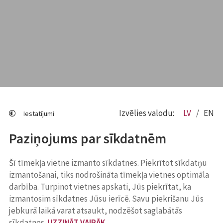
Izvēlies valodu:
LV
EN
Iestatījumi
Paziņojums par sīkdatnēm
Šī tīmekļa vietne izmanto sīkdatnes. Piekrītot sīkdatņu
izmantošanai, tiks nodrošināta tīmekļa vietnes optimāla
darbība. Turpinot vietnes apskati, Jūs piekrītat, ka
izmantosim sīkdatnes Jūsu ierīcē. Savu piekrišanu Jūs
jebkurā laikā varat atsaukt, nodzēšot saglabātās
sīkdatnes.
UZZINĀT VAIRĀK
.