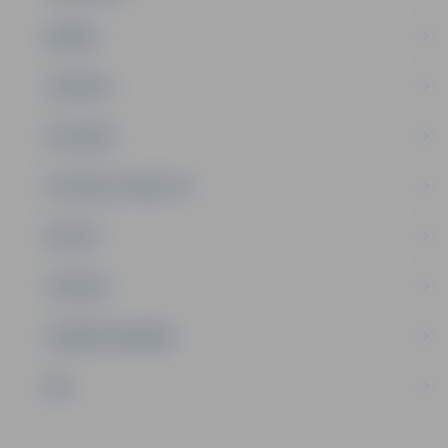
ĢIMENE
JAUNIEŠI
SATIKSME
SOCIĀLAIS ATBALSTS
SPORTS
TŪRISMS
UZŅĒMĒJDARBĪBA
NVO