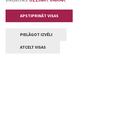
APSTIPRINĀT VISAS
PIELĀGOT IZVĒLI
ATCELT VISAS
Kontakti
Jelgavas valstpilsētas pašvaldība
Lielā iela 11, Jelgava, LV-3001
+371 63005522