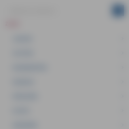
ZIŅAS
JAUNUMI
IZGLĪTĪBA
NODARBINĀTĪBA
PASĀKUMI
PAŠVALDĪBA
PILSĒTA
SABIEDRĪBA