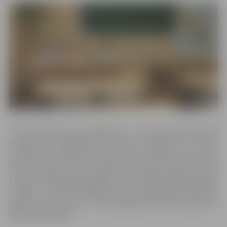
Tā kā interese par pasākumu ir ļoti liela, šogad tika
organizēta priekšatlase tiešsaitē. Olimpiādes 2. kārtas
uzdevumus pildīja 619 sesto klašu skolēni, 593 astoto
klašu skolēni un 427 vienpadsmito klašu skolēni no 136
Latvijas vispārizglītojošajām un profesionāli tehniskajām
skolām. Uz 3. kārtu klātienē tika uzaicināti 68 sesto klašu
skolēni, 138 astoto un 59 vienpadsmito klašu skolēni no
66 Latvijas skolām.