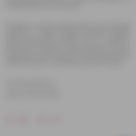
zinošākie skolēni un viņu skolotāji.
Olimpiādi un semināru organizē Jelgavas Valsts ģimnāzija
sadarbībā ar Jelgavas Izglītības pārvaldi, Zemgales
reģiona Kompetenču attīstības centru un Jelgavas 4.
sākumskolu ES izglītības, mācību, jaunatnes un sporta
programmas Erasmus+ projekta “IKT aktīvā mācīšanās un
mācīšanas procesā – iedvesmojoši, izaicinoši” ietvaros.
Informācija sagatavota
Jelgavas Valsts ģimnāzijā
Drukāt
Dalīties