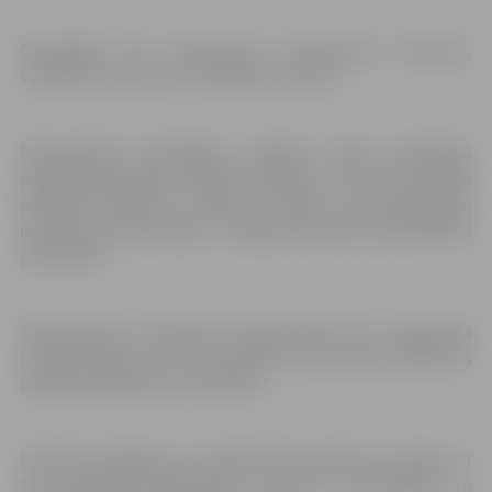
Olimpiādē tiks pārbaudītas klausīšanās, lasīšanas,
valodas lietošanas un runāšanas prasmes.
Pēcpusdienā skolotājiem Jelgavas Valsts ģimnāzijas
pedagogi organizēs radošās darbnīcas, kurās būs iespēja
praktiski darboties mācību stundās, kas organizētas,
ievērojot jaunās pieejas, strādājot projektā Skola 2030 kā
pilotskolai.
Sākumskolas skolēniem pēcpusdienā tiks organizēta
radošā darbnīca, kurā jauniešiem interesantā veidā būs
iespēja sadarboties, sacensties.
Projekta noslēgums un apbalvošana notiks LLU Aulā, kur
tiks pasniegti apbalvojumi, sumināti veiksmīgākie un