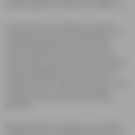
pilsētā tika reģistrēti 247 uzņēmumi, bet likvidēti – 236.
“Lursoft” informē, ka ar straujāko jaunu uzņēmumu
skaita kāpumu pērn var lepoties Augšdaugavas novads.
Ja 2020. gadā Augšdaugavas novadā, kas apvieno
kādreizējā Daugavpils novada un Ilūkstes novada
teritoriju, reģistrēti 53 jauni uzņēmumi, tad pērn to
skaits dubultojās, sasniedzot jau 106 jaunus uzņēmumus.
Jānorāda, ka Augšdaugavas novads ir arī viena no tām
septiņām pašvaldībām, kurām 2021. gada bilance
noslēgusies ar pozitīvu rādītāju, jo jauno uzņēmumu bijis
vairāk nekā likvidēto, un tas nozīmē, ka kopējais
pašvaldības teritorijā reģistrēto uzņēmumu skaits
palielinājies.
Pagājušajā gadā audzis ne tikai jauno, bet arī likvidēto
uzņēmumu skaits, un tas atspoguļojas kopējos datos, jo