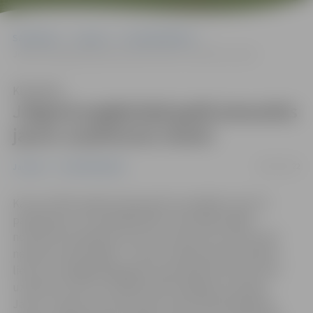
Sākumlapa
Jaunumi
Uzņēmējdarbība
Jelgavā pagājušajā gadā pieaudzis jauno uzņēmumu skaits
Klausīties
Jelgavā pagājušajā gadā pieaudzis
jauno uzņēmumu skaits
06/01/2022
Jaunumi
Uzņēmējdarbība
Kaut arī 2021. gadā visā pasaulē turpinājās Covid-19
pandēmija un uzņēmējdarbību bremzēja dažādi
noteiktie ierobežojumi, jauno uzņēmumu skaits pērn
nedaudz palielinājies. “Lursoft” apkopotā informācija
liecina, ka pagājušajā gadā Latvijā reģistrēti 9227 jauni
uzņēmumi, kas ir par 288 vairāk nekā gadu iepriekš.
Jaunu uzņēmumu skaits pērn audzis 28 pašvaldībās,