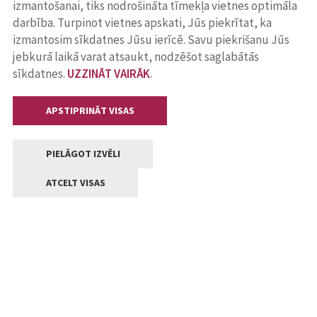
izmantošanai, tiks nodrošināta tīmekļa vietnes optimāla
darbība. Turpinot vietnes apskati, Jūs piekrītat, ka
izmantosim sīkdatnes Jūsu ierīcē. Savu piekrišanu Jūs
jebkurā laikā varat atsaukt, nodzēšot saglabātās
sīkdatnes.
UZZINĀT VAIRĀK
.
APSTIPRINĀT VISAS
PIELĀGOT IZVĒLI
ATCELT VISAS