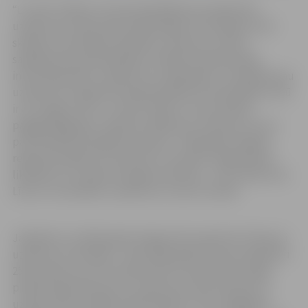
“Lursoft” pētījis, kurās pašvaldībās jaunreģistrēto
uzņēmumu skaits pērn palielinājies visstraujāk, kā arī
skatījis, kā mainījies likvidēto uzņēmumu skaits
sadalījumā pa pašvaldībām. Atbilstoši apkopotajai
informācijai pērn, salīdzinot ar 2020. gadu, visvairāk jaunu
uzņēmumu reģistrēti 28 pašvaldībās. Šo pašvaldību vidū
ir arī Jelgava. Pēc “Lursoft” datiem, mūsu pilsētā
pagājušajā gadā ir reģistrēti 256 jauni uzņēmumi, kas ir
par 28 vairāk nekā gadu iepriekš – 2020. gadā Jelgavā
reģistrēti 228 jauni uzņēmumi. Savukārt Jelgavā pērn
likvidēti 277 uzņēmumi (gadu iepriekš – 215 uzņēmumi).
Līdz ar to likvidēto uzņēmumu ir par 41 vairāk.
Jāpiebilst, ka 2019. gadā Jelgavā tika reģistrēti 276 jauni
uzņēmumi, likvidēts – 461, 2018. gadā no jauna reģistrēti
259 uzņēmumi, bet likvidēti 302, savukārt 2017. gadā
pilsētā reģistrēto jauno uzņēmumu skaits bija par 11
uzņēmumiem lielāks nekā likvidēto. Proti, šajā gadā