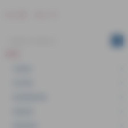
Drukāt
Dalīties
ZIŅAS
JAUNUMI
IZGLĪTĪBA
NODARBINĀTĪBA
PASĀKUMI
PAŠVALDĪBA