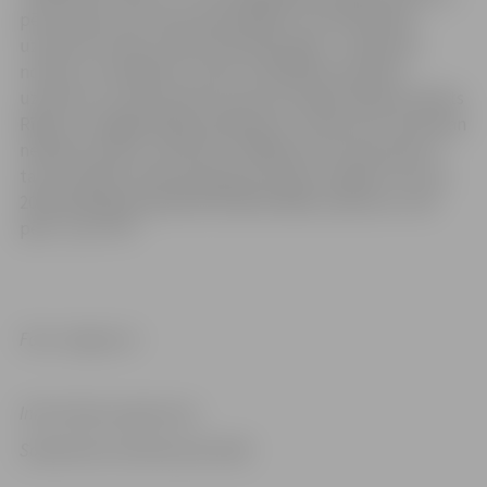
pērn bijušas vien divas pašvaldības, kurās likvidēto
uzņēmumu bijis mazāk nekā 2020. gadā, – Rēzeknes
novads un Varakļānu novads. Vislielākais likvidēto
uzņēmumu skaita pārsvars pār jaunreģistrētajiem fiksēts
Rīgā, kur pagājušā gada laikā jauno uzņēmumu skaits gan
nedaudz audzis, sasniedzot 4396 jaunus komersantus,
taču likvidēto skaita pieaugums bijis straujāks. Proti, ja
2020. gadā galvaspilsētā likvidēti 6926 uzņēmumi, tad
pērn – jau 7757.
Foto: Jelgava.lv
Informācija sagatavota
Sabiedrisko attiecību pārvaldē