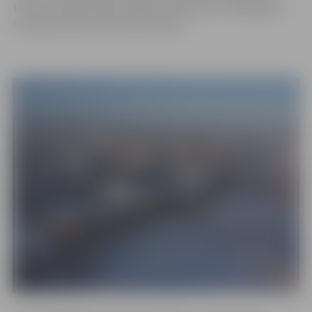
tostarp Jelgavā. Mūsu pilsētā, salīdzinot ar 2020. gadu,
tas pieaudzis par 28 uzņēmumiem.