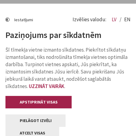
Izvēlies valodu:
LV
EN
Iestatījumi
Paziņojums par sīkdatnēm
Šī tīmekļa vietne izmanto sīkdatnes. Piekrītot sīkdatņu
izmantošanai, tiks nodrošināta tīmekļa vietnes optimāla
darbība. Turpinot vietnes apskati, Jūs piekrītat, ka
izmantosim sīkdatnes Jūsu ierīcē. Savu piekrišanu Jūs
jebkurā laikā varat atsaukt, nodzēšot saglabātās
sīkdatnes.
UZZINĀT VAIRĀK
.
APSTIPRINĀT VISAS
PIELĀGOT IZVĒLI
ATCELT VISAS