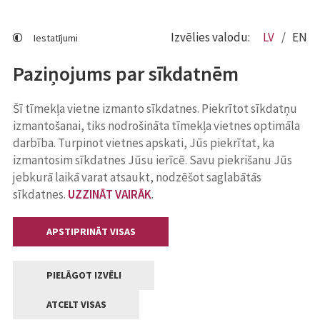
Izvēlies valodu:
LV
EN
Iestatījumi
Paziņojums par sīkdatnēm
Šī tīmekļa vietne izmanto sīkdatnes. Piekrītot sīkdatņu
izmantošanai, tiks nodrošināta tīmekļa vietnes optimāla
darbība. Turpinot vietnes apskati, Jūs piekrītat, ka
izmantosim sīkdatnes Jūsu ierīcē. Savu piekrišanu Jūs
jebkurā laikā varat atsaukt, nodzēšot saglabātās
sīkdatnes.
UZZINĀT VAIRĀK
.
APSTIPRINĀT VISAS
PIELĀGOT IZVĒLI
ATCELT VISAS