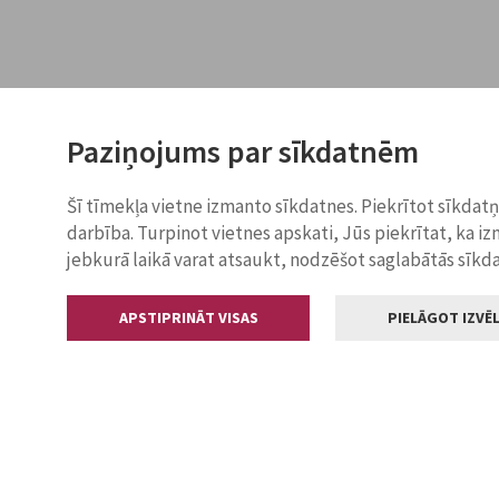
Paziņojums par sīkdatnēm
Šī tīmekļa vietne izmanto sīkdatnes. Piekrītot sīkdat
darbība. Turpinot vietnes apskati, Jūs piekrītat, ka i
jebkurā laikā varat atsaukt, nodzēšot saglabātās sīkd
APSTIPRINĀT VISAS
PIELĀGOT IZVĒL
Kontakti