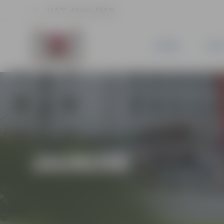
21.5 °C, 4.5 m/s, 54.8 %
JAUNUMI
PILSĒ
JAUNUMI