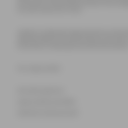
Dzimtsarakstu nodaļas kabinetā, klātesot diviem piln
vien valsts nodeva, kas ir 14 eiro.
Jāpiebilst, ka 2018. gadā Jelgavā reģistrēts par 49 la
reģistrējuši 466 pāri. Savukārt šķirtas pērn 222 laulības
Dzimtsarakstu nodaļā reģistrētas 185 laulības šķiršana
Foto: Jelgavas pilsēta
Informācija sagatavota
Jelgavas pilsētas pašvaldības
Sabiedrisko attiecību pārvaldē