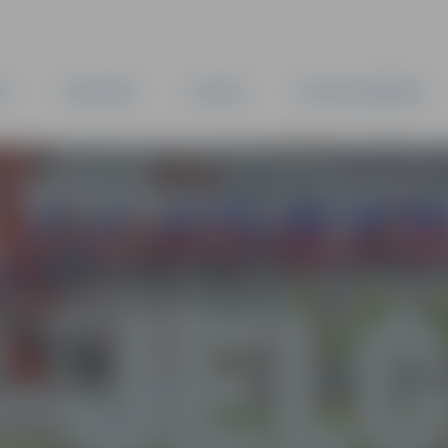
TA
PAŠVALDĪBA
IESTĀDES
KAPITĀLSABIEDRĪBAS