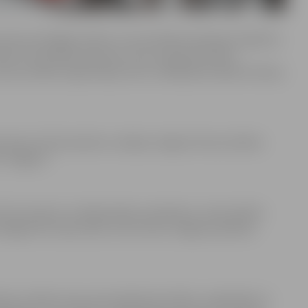
uriski nozīmīgās vietās un citos pilsētas apskates objektos
tās Trīsvienības baznīcas tornī, septiņas laulību
avas laulības reģistrācijas vietu izvēlējušies Ģederta Eliasa
tas ārpus Dzimtsarakstu nodaļas Jelgavā. Divas laulības
 “Jelgava”.
dz šim neviens to nebija darījis, piemēram, viena laulību
ēgta Pils salas skatu tornī, kā arī Jelgavas pilsētas
āru izvēlas tā saucamo kabineta laulību, reģistrējot to