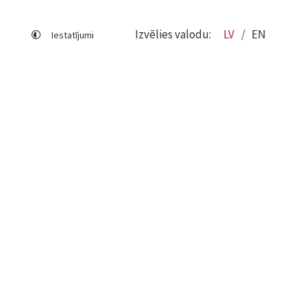
Izvēlies valodu:
LV
EN
Iestatījumi
Lapas karte
Viegli lasīt
Sociālo mediju lietošana