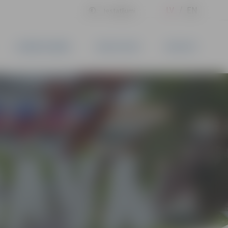
LV
EN
Iestatījumi
UZŅĒMĒJDARBĪBA
PAKALPOJUMI
KONTAKTI