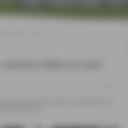
stākais pēdējo piecu gadu laikā
s- augstākais pēdējo piecu gadu
12/01/2019
lākais mūsu pilsētā reģistrēto laulību skaits pēdējo piecu
daļas apkopotie dati.