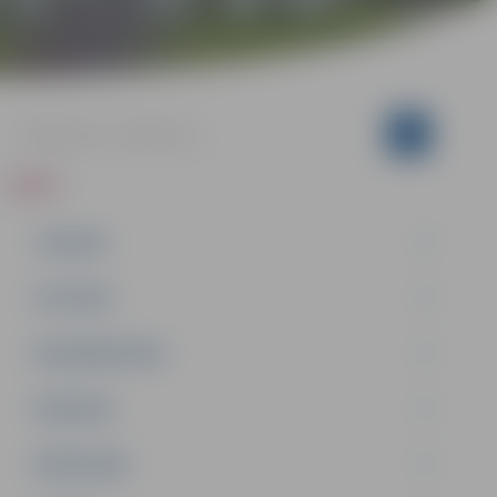
ZIŅAS
JAUNUMI
IZGLĪTĪBA
NODARBINĀTĪBA
PASĀKUMI
PAŠVALDĪBA