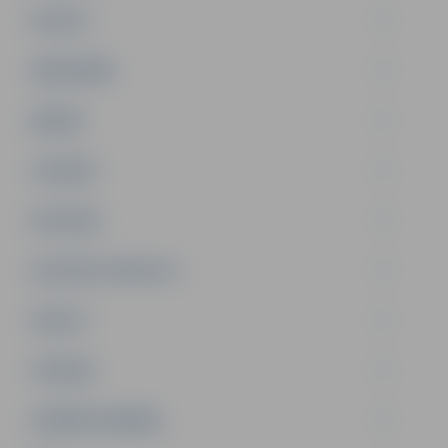
PILSĒTA
SABIEDRĪBA
ĢIMENE
JAUNIEŠI
SATIKSME
SOCIĀLAIS ATBALSTS
SPORTS
TŪRISMS
UZŅĒMĒJDARBĪBA