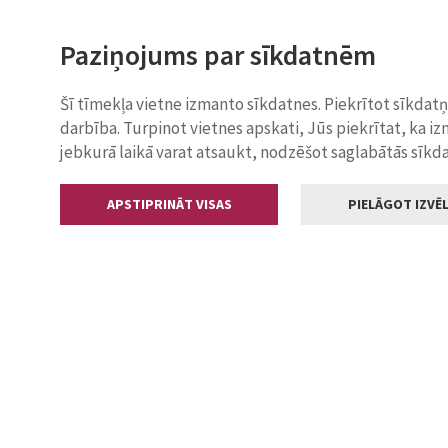
Paziņojums par sīkdatnēm
Šī tīmekļa vietne izmanto sīkdatnes. Piekrītot sīkdat
darbība. Turpinot vietnes apskati, Jūs piekrītat, ka i
jebkurā laikā varat atsaukt, nodzēšot saglabātās sīkd
APSTIPRINĀT VISAS
PIELĀGOT IZVĒL
Kontakti
Jelgavas valstp
Lielā iela 11