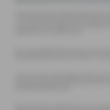
Vairāki pāri pērn laulību izvēlējušies slēgt kultūrvēst
– 41 no 515 laulībām 2018. gadā reģistrēta Jelgavas Svē
ceremonijas notikušas Jelgavas pilī, bet seši pāri par s
Jelgavas Vēstures un mākslas muzeju.
Šīs ir trīs populārākās laulību ceremoniju norises vie
2018. gadā reģistrētas Pasta salā un vēl divas – viesnīcā
Interesanti, ka pērn laulības slēgtas arī vietās, kur lī
ceremonija notika Langervaldes mežā, tāpat laulība nosl
bibliotēkas Krišjāņa Barona zālē.
Tāpat Dzimtsarakstu nodaļā informē, ka arvien vairāk p