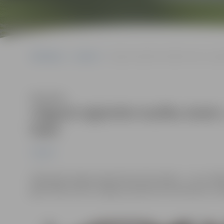
Sākumlapa
Jaunumi
Jelgavā reģistrēto laulību skaits- aug
Klausīties
Jelgavā reģistrēto laulību skait
laikā
Jaunumi
2018. gadā Jelgavā reģistrētas 515 laulības – tas ir lie
gadu laikā, liecina Jelgavas pilsētas Dzimtsarakstu no