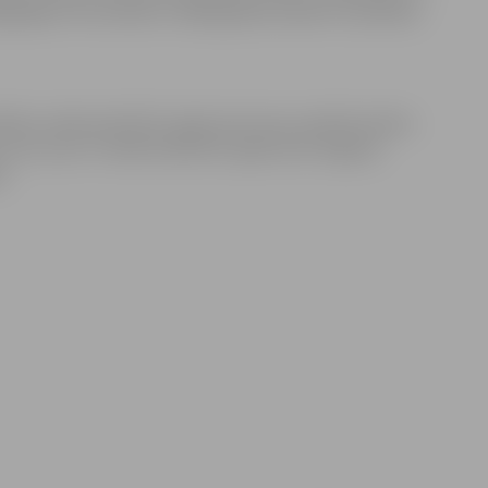
gadīgiem lieciniekiem. Šādā gadījumā pārim ir jāmaksā
ulībām vairāk nekā 2017. gadā, kad mūsu pilsētā laulību
, kas ir par 37 vairāk nekā 2017. gadā, kad Jelgavas
s.