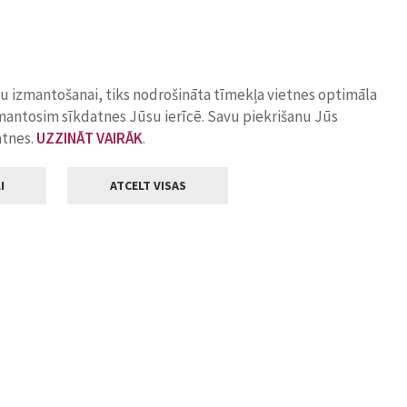
ņu izmantošanai, tiks nodrošināta tīmekļa vietnes optimāla
zmantosim sīkdatnes Jūsu ierīcē. Savu piekrišanu Jūs
atnes.
UZZINĀT VAIRĀK
.
I
ATCELT VISAS
Klientu apkalpošana
ilsētas pašvaldība
Darba laiks
, Jelgava, LV-3001
Pirmdienās
8.00 - 18.00
Otrdienās
8.00 - 17.00