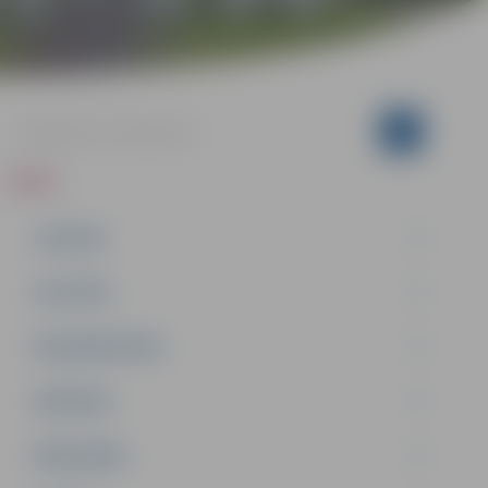
ZIŅAS
JAUNUMI
IZGLĪTĪBA
NODARBINĀTĪBA
PASĀKUMI
PAŠVALDĪBA