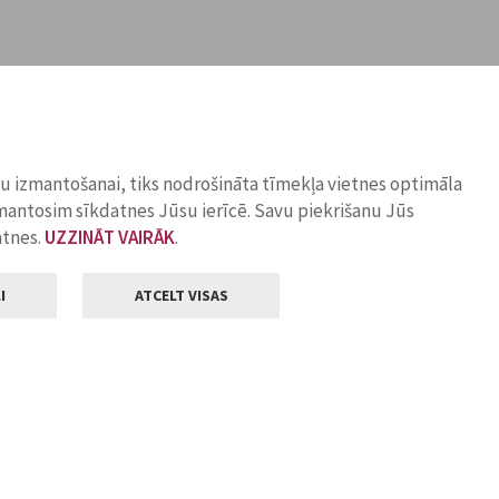
ņu izmantošanai, tiks nodrošināta tīmekļa vietnes optimāla
zmantosim sīkdatnes Jūsu ierīcē. Savu piekrišanu Jūs
atnes.
UZZINĀT VAIRĀK
.
I
ATCELT VISAS
Klientu apkalpošana