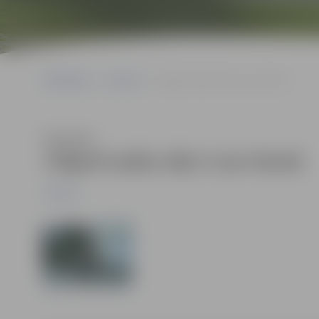
Sākumlapa
Jaunumi
Jelgavā spēļu zāļu ir par daudz
Klausīties
Jelgavā spēļu zāļu ir par daudz
Jaunumi