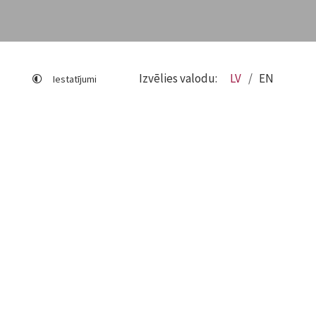
Izvēlies valodu:
LV
EN
Iestatījumi
Lapas karte