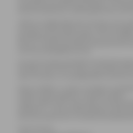
divi pieteikumi par spēļu zāles atvēršanu, un dome p
administratīvajā tiesā, un pašlaik gaidām laiku, kad t
Jāatzīst, ka Jelgavā spēļu zāļu ir par daudz, taču ne p
ierosinātu izskatīt jautājumus par to spēļu zāļu slēgša
pašvaldības policijas aktīva darbība, uz kuru sastādī
lēmumu ir noteiktas pašvaldības policijas pilnvaras kon
neatrodas nepilngadīgas personas.
Likumam būtu jāļauj pašvaldībām vēl efektīvāk reglamen
Par labāko varētu saukt situāciju, ja pašvaldība savā t
zāles var atrasties, un visa pārējā pilsēta no tām būtu b
Neesmu radikālis, un uzskatu, ka pilnīgs šī uzņēmējda
iestādes atradīsies pagrīdē un nemaksās nodokļus.
Loģisks risinājums būtu, kā jau minēju, teritorijas loka
priekšlikums – ar likumu palielināt spēļu automātu ap
zāļu skaitu pilsētā, līdz ar to noteiktā teritorijā darbo
Gunārs Kurlovičs,