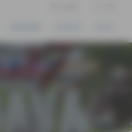
LV
EN
Iestatījumi
UZŅĒMĒJDARBĪBA
PAKALPOJUMI
KONTAKTI