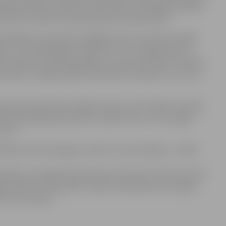
ieņēma lēmumu atteikt. Pretendenti ir iesnieguši prasību
iesā tiks nozīmēta izskatīšana šiem atteikumiem.
ašvaldības vainas dēļ. Strādājam pie tā, lai domes sēdēs
nu, kur tiek pārkāpti noteikumi. Te ir svarīga valsts un
to protokolu pamata jautājumu varētu ierosināt. Ar domes
trolēt, vai spēļu zālēs tiek ievēroti noteikumi un vai tur
tēt spēļu zāļu atrašanās vietas un arī limitēt to skaitu.
eritorijas plānojumā varētu noteikt vietu, kur šīs spēļu
rīva.
rbības veida aizliegums radītu citas problēmas – šādas
lizācija un iespēja limitēt spēļu zāļu skaitu. Vēl viens mans
joma limitu vienā zālē. Tas ļautu samazināt mazo spēļu
tos viens kazino.