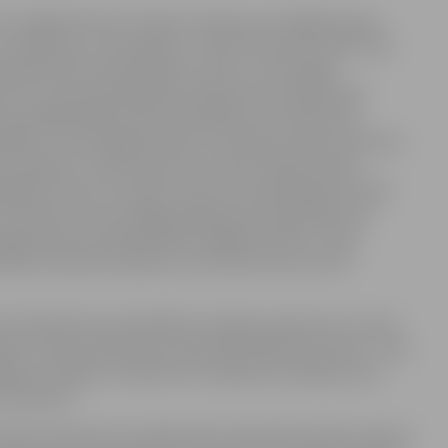
zes. Šogad likumā ir veiktas izmaiņas, kas daļēji atjauno
 izvietojumu. Azartspēļu un izložu likuma 42. pants liek
rētajā vietā nerada būtisku valsts un attiecīgās
rumu, kas ļauj pašvaldībai atteikt jaunas spēļu zāles
ksistējošā spēļu zālē, pašvaldība var ierosināt tās
dībai ir visas iespējas atļaut vai neatļaut spēļu zāli atvērt
 azartspēļu un izložu likuma 41. pants skaidri nosaka
egšanu (licenci izsniedz valsts, bet pašvaldība izsniedz
as nozīmē, ka visos pārējos gadījumos pašvaldībai nav
Atgriežoties pie pašvaldības iespējām atteikt, rodas
drības interešu aizskārums, kas likumā nav precīzi
ratīvajā tiesā, pašvaldības vienīgais arguments var būt
ām un kopumā pret jau pastāvošo spēļu zāļu skaitu. Tieši
ājiem ar lūgumu izteikt savu viedokli, kas kalpotu par
 atvēršanu.
vērta neviena jauna spēļu zāle. Gada sākumā tika saņemti