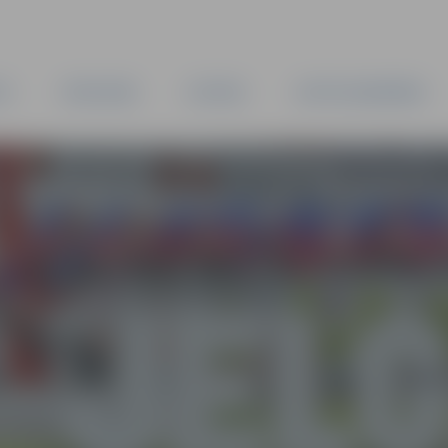
TA
PAŠVALDĪBA
IESTĀDES
KAPITĀLSABIEDRĪBAS