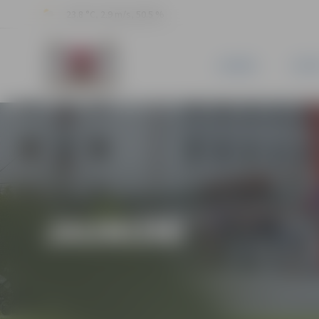
23.8 °C, 2.9 m/s, 50.5 %
JAUNUMI
PILSĒ
JAUNUMI