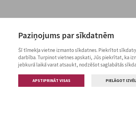
Paziņojums par sīkdatnēm
Šī tīmekļa vietne izmanto sīkdatnes. Piekrītot sīkdat
darbība. Turpinot vietnes apskati, Jūs piekrītat, ka i
jebkurā laikā varat atsaukt, nodzēšot saglabātās sīkd
APSTIPRINĀT VISAS
PIELĀGOT IZVĒL
Kontakti