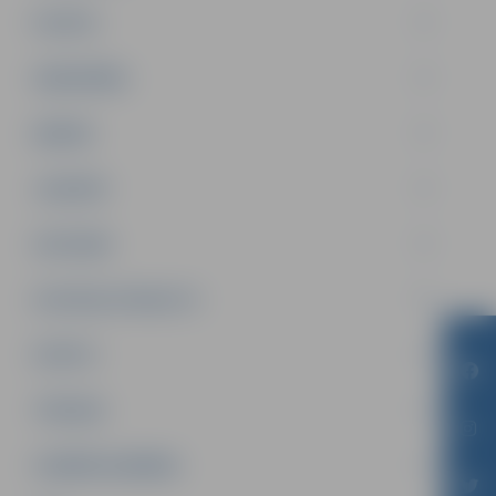
PILSĒTA
SABIEDRĪBA
ĢIMENE
JAUNIEŠI
SATIKSME
SOCIĀLAIS ATBALSTS
SPORTS
TŪRISMS
UZŅĒMĒJDARBĪBA