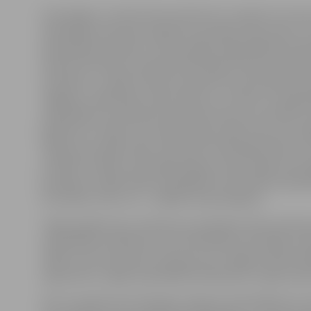
Azartspēļu un izložu likums līdz šim ir mainīts trīs rei
pašvaldību pilnvaras regulēt azartspēļu zāļu skaitu un
pašvaldībai izvērtēt, vai azartspēļu organizēšana konk
administratīvās teritorijas iedzīvotāju interešu aizskā
atvēršanu. Ja šāds interešu aizskārums konstatēts jau e
slēgšanu. Sākotnēji, izlasot likumu, var šķist, ka pašval
pašvaldības teritorijā, bet faktiski tā nav, jo savukārt
gadījumus, kādos var atteikt spēļu zāles licences izsni
atļauju par spēļu zāles atvēršanu konkrētajā vietā). T
juridisku tiesību neizsniegt atļauju atvērt spēļu zāli. 
jautājums, kādā veidā ir pierādāms šis būtiskais sabie
formulēts, līdz ar to – dažādi interpretējams.
Tāpēc gadījumā, ja atteikuma saņēmējs vēršas administ
sabiedrības attieksme pret konkrētām azartspēļu viet
tāpēc esam vērsušies ar aptauju pie Jelgavas iedzīvot
argumentu, kāpēc pašvaldība atsaka jaunu spēļu zāļu
Pēc izmaiņām likumā šogad Jelgavas pašvaldībā nav at