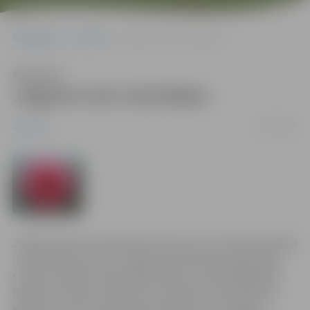
Sākumlapa
Jaunumi
Jelgavā sveic skolotājus
Klausīties
Jelgavā sveic skolotājus
29/09/2006
Jaunumi
Jelgavas Domes pateicības rakstus par uzticību izglītībai
un ieguldījumu jauno Jelgavas iedzīvotāju izglītošanā
saņems Jelgavas 1.ģimnāzijas vēstures skolotāja Baiba
Geidāne, latviešu valodas un literatūras skolotāja Vija
Kalēja un sporta skolotāja Ruta Šķiliņa. No Jelgavas