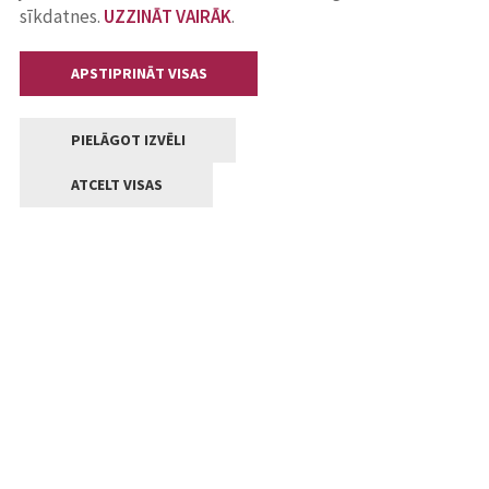
sīkdatnes.
UZZINĀT VAIRĀK
.
APSTIPRINĀT VISAS
PIELĀGOT IZVĒLI
ATCELT VISAS
Kontakti
Jelgavas valstpilsētas pašvaldība
Lielā iela 11, Jelgava, LV-3001