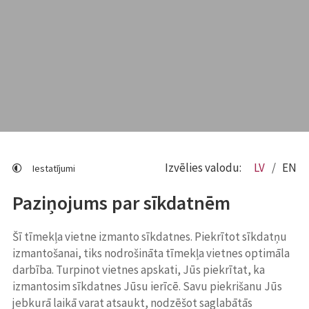
Izvēlies valodu:
LV
EN
Iestatījumi
Paziņojums par sīkdatnēm
Šī tīmekļa vietne izmanto sīkdatnes. Piekrītot sīkdatņu
izmantošanai, tiks nodrošināta tīmekļa vietnes optimāla
darbība. Turpinot vietnes apskati, Jūs piekrītat, ka
izmantosim sīkdatnes Jūsu ierīcē. Savu piekrišanu Jūs
jebkurā laikā varat atsaukt, nodzēšot saglabātās