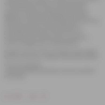
veltītajā pasākumā saņems trīs pilsētas skolotāji –
Jautrīte Rutkovska no Jelgavas Sākumskolas par
ilggadēju un godprātīgu pedagoģisko darbu bērnu
izglītošanā, 2. pamatskolas skolotāja Mārīte Neivarte par
nozīmīgu ieguldījumu skolēnu izglītošanā un
pilsoniskajā audzināšanā un Alfreds Holsts no 6.
vidusskolas saņems atzinības rakstu par radošu un
kreatīvu pedagoga darbu vispārējā izglītībā.
Muzikālo sveicienu pilsētas skolotājiem sniegs Jelgavas
Mūzikas vidusskolas un Jelgavas 4.vidusskolas audzēkņi.
Informāciju sagatavoja
Jelgavas pašvaldības sabiedrisko attiecību speciāliste
Laura Majore
Drukāt
Dalīties