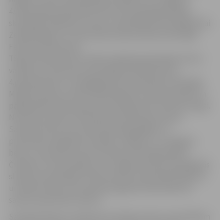
4.vidusskolas pateicības raksti tiks pasniegti ķīmijas
skolotājai Skaidrītei Uvenai, matemātikas skolotājai Ritai
Zeidenbergai un 5.vidusskolas sākumskolas skolotājai
Feodorai Semusevai.
Tāpat pateicība tiks izteikta Spīdolas ģimnāzijas krievu
valodas un literatūras skolotājai Ārijai Mūrniecei,
4.pamatskolas 5 un 6 gadīgo bērnu apmācību skolotājai
Maijai Krūmiņai, skolas bibliotekārei Irmai Rozentālei un
pagarinātās dienas grupas skolotājai Dzintrai Rudzurogai.
No vakara (maiņu) vidusskolas pateicības saņems
Salimons Kivlis, kurš skolā māca ģeogrāfiju un
pirmsskolas izglītības iestādes „Vārpiņa” un Jelgavas
bērnu un jaunatnes sporta skolas skolotāji Rolands
Čuhalovs un Ruta Kļaviņa. Arī Jelgavas psihoneiroloģiskās
slimnīcas skolotājas Sarmīte Krasta, Anastasija Piļņikova
un Mirdza Sīka, kuras apmāca ilgstoši slimos bērnus,
saņems pateicības rakstus.
Savukārt Ministru kabineta atzinības rakstus skolotājiem