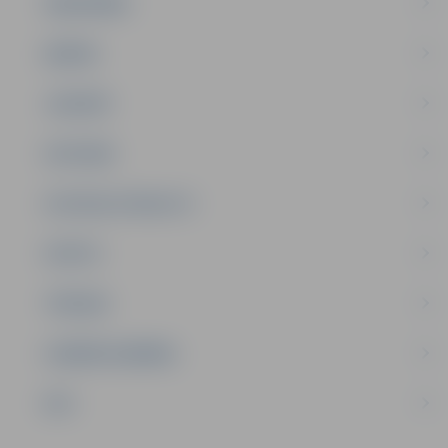
SABIEDRĪBA
ĢIMENE
JAUNIEŠI
SATIKSME
SOCIĀLAIS ATBALSTS
SPORTS
TŪRISMS
UZŅĒMĒJDARBĪBA
NVO