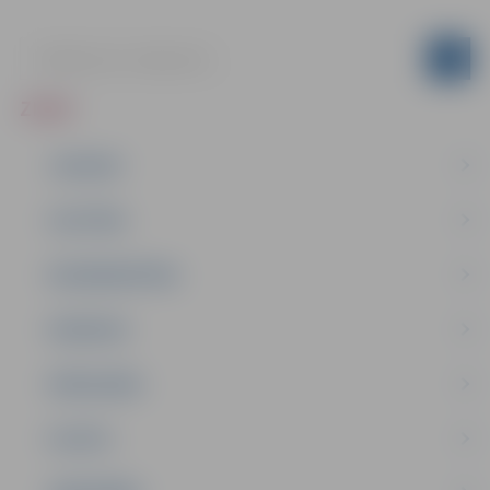
ZIŅAS
JAUNUMI
IZGLĪTĪBA
NODARBINĀTĪBA
PASĀKUMI
PAŠVALDĪBA
PILSĒTA