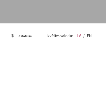
Izvēlies valodu:
LV
EN
Iestatījumi