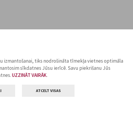
ņu izmantošanai, tiks nodrošināta tīmekļa vietnes optimāla
zmantosim sīkdatnes Jūsu ierīcē. Savu piekrišanu Jūs
atnes.
UZZINĀT VAIRĀK
.
I
ATCELT VISAS
Klientu apkalpošana