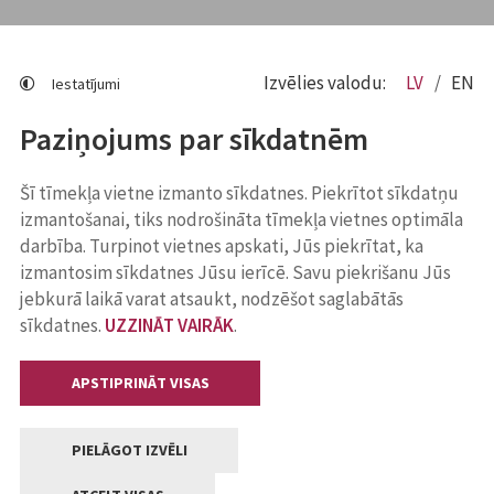
Izvēlies valodu:
LV
EN
Iestatījumi
Paziņojums par sīkdatnēm
Šī tīmekļa vietne izmanto sīkdatnes. Piekrītot sīkdatņu
izmantošanai, tiks nodrošināta tīmekļa vietnes optimāla
darbība. Turpinot vietnes apskati, Jūs piekrītat, ka
izmantosim sīkdatnes Jūsu ierīcē. Savu piekrišanu Jūs
jebkurā laikā varat atsaukt, nodzēšot saglabātās
sīkdatnes.
UZZINĀT VAIRĀK
.
APSTIPRINĀT VISAS
PIELĀGOT IZVĒLI