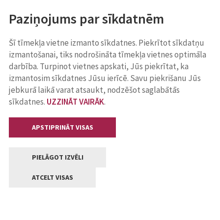
Paziņojums par sīkdatnēm
Šī tīmekļa vietne izmanto sīkdatnes. Piekrītot sīkdatņu
izmantošanai, tiks nodrošināta tīmekļa vietnes optimāla
darbība. Turpinot vietnes apskati, Jūs piekrītat, ka
izmantosim sīkdatnes Jūsu ierīcē. Savu piekrišanu Jūs
jebkurā laikā varat atsaukt, nodzēšot saglabātās
sīkdatnes.
UZZINĀT VAIRĀK
.
APSTIPRINĀT VISAS
PIELĀGOT IZVĒLI
ATCELT VISAS