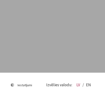
Izvēlies valodu:
LV
EN
Iestatījumi