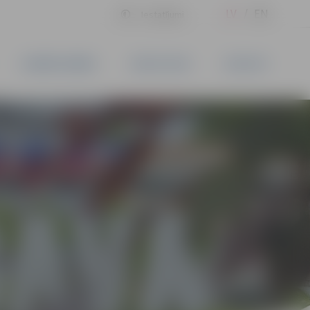
LV
EN
Iestatījumi
UZŅĒMĒJDARBĪBA
PAKALPOJUMI
KONTAKTI