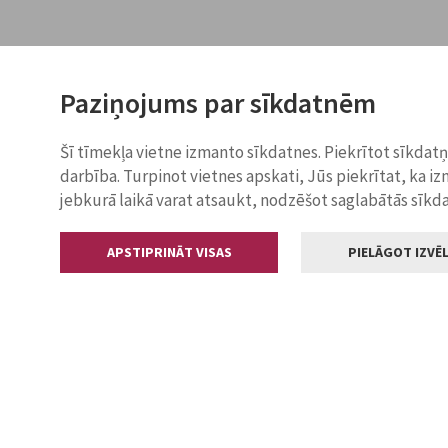
Paziņojums par sīkdatnēm
Šī tīmekļa vietne izmanto sīkdatnes. Piekrītot sīkdat
darbība. Turpinot vietnes apskati, Jūs piekrītat, ka i
jebkurā laikā varat atsaukt, nodzēšot saglabātās sīkd
APSTIPRINĀT VISAS
PIELĀGOT IZVĒL
Kontakti
Jelgavas valstp