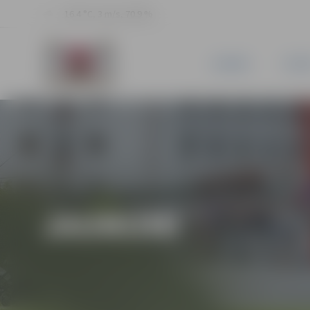
16.4 °C, 3 m/s, 70.9 %
JAUNUMI
PILSĒ
JAUNUMI