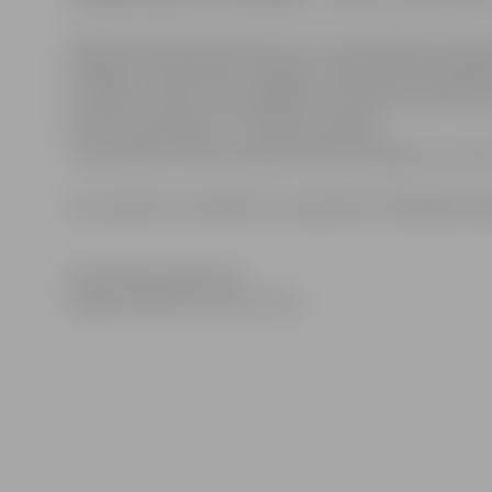
Apkopotā informācija liecina, ka 71 pašvaldību komanda
sudraba un 56 bronzas medaļas. Otrajā vietā ierindojās
sudraba un 8 bronzas medaļām, bet trešo vietu pēc i
zelta, 20 sudraba un 17 bronzas medaļas.
Ceturtā pēc izcīnīto medaļu skaita ir Liepāja, kurai 
Ar sacensību rezultātiem var iepazīties oficiālajā oli
Informācija sagatavota
Jelgavas Sporta servisa centrā