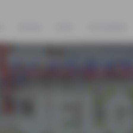
TA
PAŠVALDĪBA
IESTĀDES
KAPITĀLSABIEDRĪBAS