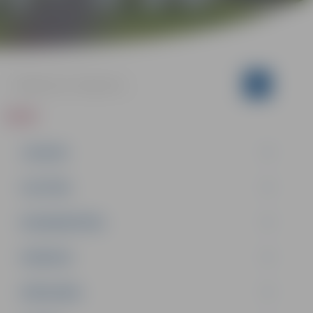
ZIŅAS
JAUNUMI
IZGLĪTĪBA
NODARBINĀTĪBA
PASĀKUMI
PAŠVALDĪBA