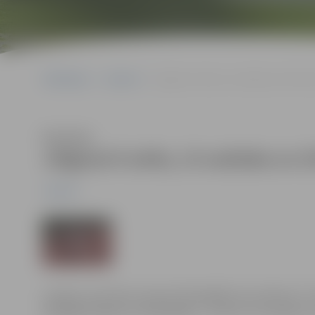
Sākumlapa
Jaunumi
Jelgavai 8 zelta, 13 sudraba un 20 br
Klausīties
Jelgavai 8 zelta, 13 sudraba un 
Jaunumi
Latvijas Jaunatnes vasaras Olimpiādē, kas notika no 1.
delegācija ieguvusi 41 godalgu – 8 zelta, 13 sudraba u