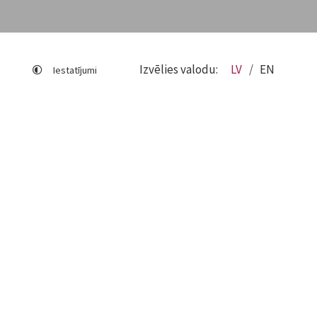
Izvēlies valodu:
LV
EN
Iestatījumi
Lapas karte
Viegli lasīt