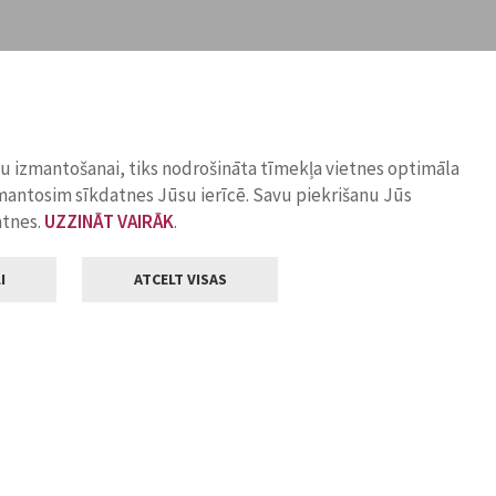
ņu izmantošanai, tiks nodrošināta tīmekļa vietnes optimāla
zmantosim sīkdatnes Jūsu ierīcē. Savu piekrišanu Jūs
atnes.
UZZINĀT VAIRĀK
.
I
ATCELT VISAS
Klientu apkalpošana
ilsētas pašvaldība
Darba laiks