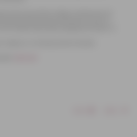
s konkurencē skolēni no Rīgas izcīnīja 63 zelta, 55
 Ventspils pilsētas jauniešu komanda ar 19 zelta, 12
zcīnīto medaļu skaita ieņēma Daugavpils komanda -14
seko Jelgavas un Jūrmalas jauniešu komandas.
mpiādes
mājas lapā.
Drukāt
Dalīties