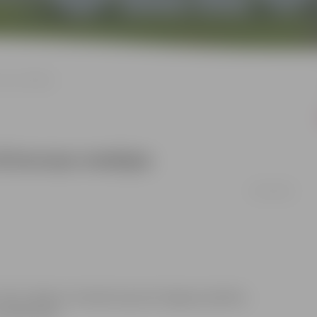
onzas medaļas
20 bronzas medaļas
05/07/2011
 līdz 3. jūlijam Jūrmalā, kopumā Jelgavas pilsētas
n 20 bronzas.