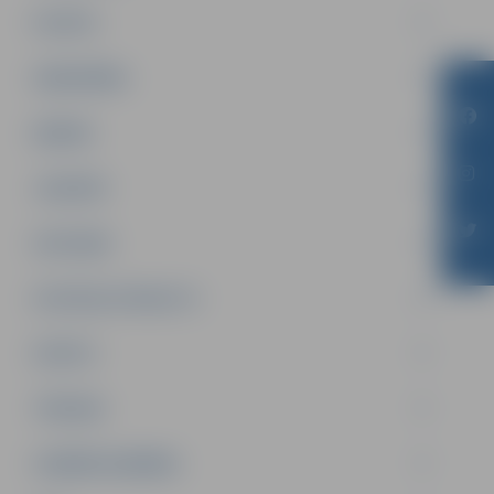
PILSĒTA
SABIEDRĪBA
ĢIMENE
JAUNIEŠI
SATIKSME
SOCIĀLAIS ATBALSTS
SPORTS
TŪRISMS
UZŅĒMĒJDARBĪBA