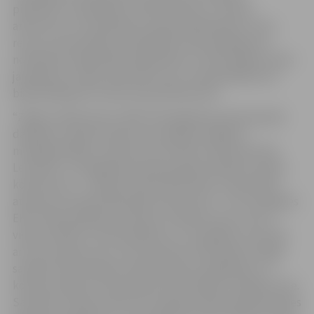
piemēram, sadarbība ar Vides dienestu, tostarp
atkritumu un notekūdeņu apsaimniekošanā un zivju
resursu aizsardzībā, iesaistīšanās vides pārkāpumu
novēršanā, sabiedrības izglītošana un informēšana vides
jautājumos. Tāpat vērā ņemts tas, vai pašvaldībai nav
bijuši pārkāpumi vides aizsardzības jomā.
“Zaļās izcilības balvu 2016” B kategorijas piesārņojošās
darbības veicēju konkurencē saņēma Jelgavas
metālapstrādes uzņēmums SIA “AKG Thermotechnik
Lettland”, C kategorijas piesārņojošās darbības veicēju
konkurencē – Latvijas Lauksaimniecības universitāte,
atkritumu apsaimniekotāju konkurencē – SIA “Zemgales
EKO”. Balva parāda nominantu attieksmi pret vidi un
vides kvalitāti, tā tiek piešķirta uz trīs gadiem, kas dod
arī savus ieguvumus. Visi nominanti tiek iekļauti Zaļajā
sarakstā, kas pieejams Vides dienesta mājaslapā, un
konkursa logo ir izmantojams kā kvalitātes vai goda zīme.
Savukārt uzņēmumiem šo trīs gadu laikā samazinās Vides