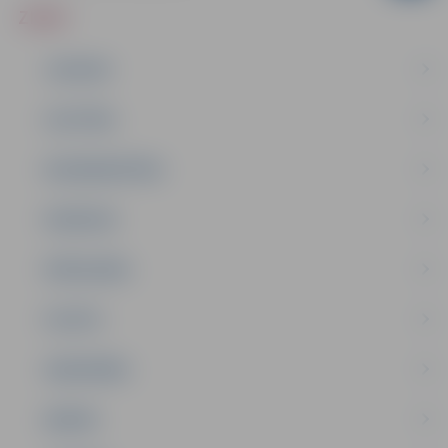
ZIŅAS
JAUNUMI
IZGLĪTĪBA
NODARBINĀTĪBA
PASĀKUMI
PAŠVALDĪBA
PILSĒTA
SABIEDRĪBA
ĢIMENE