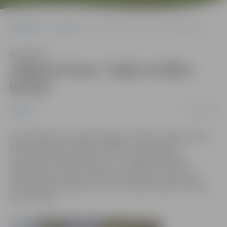
Sākumlapa
Jaunumi
Jelgavai četras “Zaļās izcilības balvas”
Klausīties
Jelgavai četras “Zaļās izcilības
balvas”
08/12/2016
Jaunumi
Latvijas Dabas muzejā pasniegtas “Zaļās izcilības balvas
2016”. Šogad pirmo gadu vērtēts arī pašvaldību
paveiktais vides jautājumos, un Jelgavas pilsētas
pašvaldība ir viena no četriem laureātiem, kas balvu
saņēma šajā kategorijā. Kopumā Jelgava šogad saņēma
četras balvas.