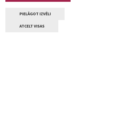
PIELĀGOT IZVĒLI
ATCELT VISAS
Kontakti
Jelgavas valstpilsētas pašvaldība
Lielā iela 11, Jelgava, LV-3001
+371 63005522
pasts@jelgava.lv