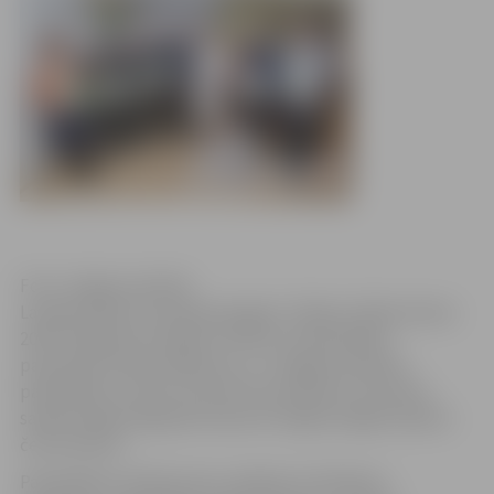
Foto: Jelgavas pilsēta
Latvijas Dabas muzejā pasniegtas “Zaļās izcilības balvas
2016”. Šogad pirmo gadu vērtēts arī pašvaldību
paveiktais vides jautājumos, un Jelgavas pilsētas
pašvaldība ir viena no četriem laureātiem, kas balvu
saņēma šajā kategorijā. Kopumā Jelgava šogad saņēma
četras balvas.
Pašvaldības vērtētas pēc vairākiem kritērijiem,