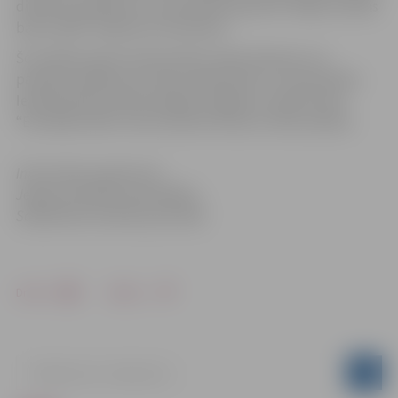
dienesta inspektoru uzraudzība. Kopumā “Zaļās izcilības
balvu 2016” saņēma 22 nominanti.
Šo tradīciju pērn ieviesa Valsts vides dienests, lai
pateiktu paldies par vides sakārtošanu un aizsardzību.
Iepriekš balva tika pasniegta Jelgavas uzņēmumam
“EuroMaint Rail”, kas remontē vilcienu ritošo sastāvu.
Informācija sagatavota
Jelgavas pilsētas pašvaldības
Sabiedrisko attiecību pārvaldē
Drukāt
Dalīties