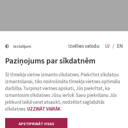
Izvēlies valodu:
LV
EN
Iestatījumi
Paziņojums par sīkdatnēm
Šī tīmekļa vietne izmanto sīkdatnes. Piekrītot sīkdatņu
izmantošanai, tiks nodrošināta tīmekļa vietnes optimāla
darbība. Turpinot vietnes apskati, Jūs piekrītat, ka
izmantosim sīkdatnes Jūsu ierīcē. Savu piekrišanu Jūs
jebkurā laikā varat atsaukt, nodzēšot saglabātās
sīkdatnes.
UZZINĀT VAIRĀK
.
APSTIPRINĀT VISAS