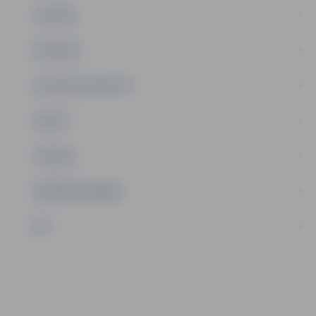
JAUNIEŠI
SATIKSME
SOCIĀLAIS ATBALSTS
SPORTS
TŪRISMS
UZŅĒMĒJDARBĪBA
NVO