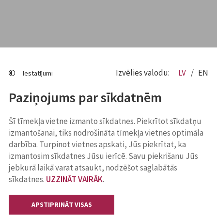
Izvēlies valodu:
LV
EN
Iestatījumi
Paziņojums par sīkdatnēm
Šī tīmekļa vietne izmanto sīkdatnes. Piekrītot sīkdatņu
izmantošanai, tiks nodrošināta tīmekļa vietnes optimāla
darbība. Turpinot vietnes apskati, Jūs piekrītat, ka
izmantosim sīkdatnes Jūsu ierīcē. Savu piekrišanu Jūs
jebkurā laikā varat atsaukt, nodzēšot saglabātās
sīkdatnes.
UZZINĀT VAIRĀK
.
APSTIPRINĀT VISAS