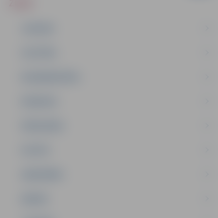
ZIŅAS
JAUNUMI
IZGLĪTĪBA
NODARBINĀTĪBA
PASĀKUMI
PAŠVALDĪBA
PILSĒTA
SABIEDRĪBA
ĢIMENE