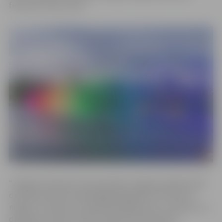
festivāls
“
Zeme zied
“
.
“Jelgavas barkarola” bija skatāma Jelgavas pilsētas 756.
dzimšanas dienas laikā pagājušajā gadā no 28. līdz 30.
maijam uz Driksas. Tā tapa pēc jelgavnieces, režisores un
dzejnieces Daces Micānes-Zālītes dzejas libreta.