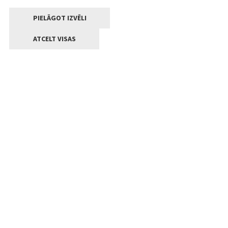
PIELĀGOT IZVĒLI
ATCELT VISAS
Kontakti
Jelgavas valstpilsētas pašvaldība
Lielā iela 11, Jelgava, LV-3001
+371 63005522
pasts@jelgava.lv