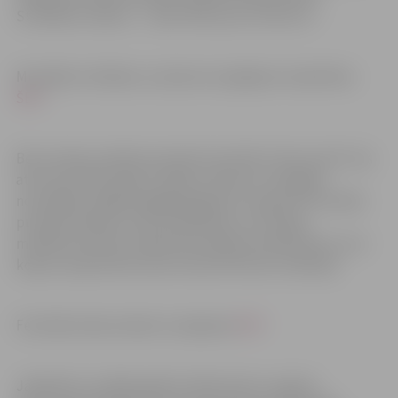
Strūklaku režisors – Jānis Pētersons, Artistic.lv.
Muzikālo strūklaku uzvedumu iespējams noskatīties
ŠEIT
.
Bet Latvijas mazākumtautību festivāls “Zeme zied”, kas
atzīts par 2021. gada izcilāko notikumu Zemgalē,
norisinājās Jelgavā pagājušā gada 14. augustā. Festivāls
pulcēja vairākus simtus dalībnieku no Latvijas
mazākumtautību mākslinieciskajiem kolektīviem, kuri
kopj un popularizē savas tautas kultūras tradīcijas.
Festivāla video atskats ir pieejams
ŠEIT
.
Jāpiebilst, ka 2020. gadā Izcilības balvu saņēma