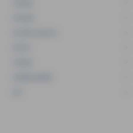
JAUNIEŠI
SATIKSME
SOCIĀLAIS ATBALSTS
SPORTS
TŪRISMS
UZŅĒMĒJDARBĪBA
NVO