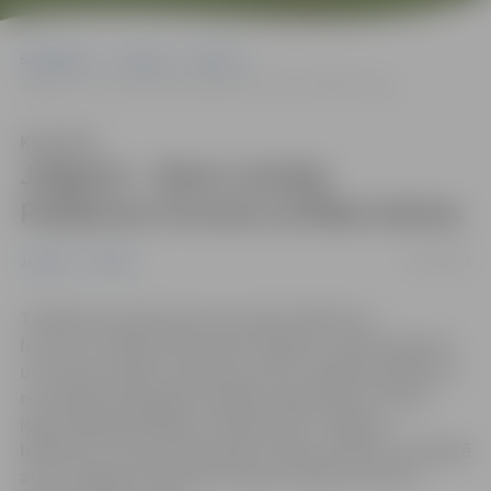
Sākumlapa
Jaunumi
Pilsēta
Jelgavai – divas Latvijas Pasākumu foruma Izcilības balvas
Klausīties
Jelgavai – divas Latvijas
Pasākumu foruma Izcilības balvas
27/04/2022
Jaunumi
Pilsēta
Trešdienas vakarā paziņoti Latvijas Pasākumu
foruma
“
Izcilības balvas 2021
“
ieguvēji – gada pasākumi
un notikumi. Balvu saņēmuši arī divi Jelgavas pasākumi –
nominācijā
“
2021 gada izcilākais izgaismojums
“
balvu
ieguva Baltijā lielākais strūklaku šovs
“
Jelgavas
barkarola
“
, bet par 2021. gada izcilāko notikumu Zemgalē
atzīts Jelgavā notikušais Latvijas mazākumtautību