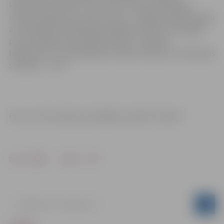
koncertzāle “Mītava”, kas tika atzīta par 2020. gada
izcilāko pasākumu norises vietu un Jelgava saņēma balvu
arī nominācijā “2020. gada izcilākais notikums Zemgalē”
par brīvdabas koncertzālē “Mītava” notikušo
lielkoncertu “IV Vispārējiem latviešu Dziesmu un Mūzikas
svētkiem – 125!”.
Foto un informācija: pašvaldības iestāde “Kultūra”
Drukāt
Dalīties