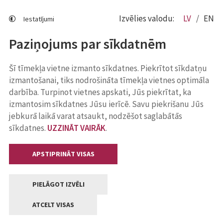
Izvēlies valodu:
LV
EN
Iestatījumi
Paziņojums par sīkdatnēm
Šī tīmekļa vietne izmanto sīkdatnes. Piekrītot sīkdatņu
izmantošanai, tiks nodrošināta tīmekļa vietnes optimāla
darbība. Turpinot vietnes apskati, Jūs piekrītat, ka
izmantosim sīkdatnes Jūsu ierīcē. Savu piekrišanu Jūs
jebkurā laikā varat atsaukt, nodzēšot saglabātās
sīkdatnes.
UZZINĀT VAIRĀK
.
APSTIPRINĀT VISAS
PIELĀGOT IZVĒLI
ATCELT VISAS