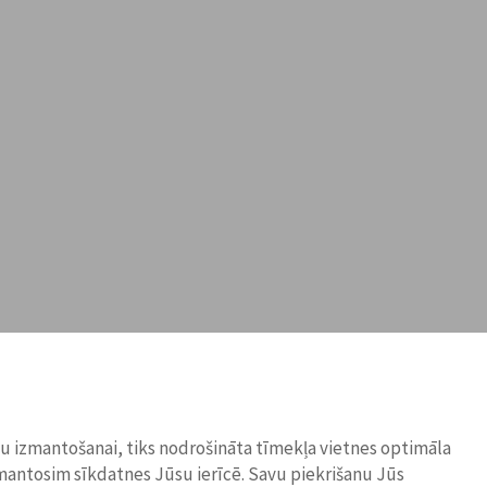
ņu izmantošanai, tiks nodrošināta tīmekļa vietnes optimāla
zmantosim sīkdatnes Jūsu ierīcē. Savu piekrišanu Jūs