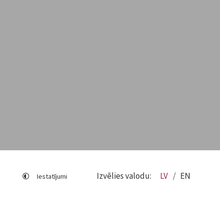
Izvēlies valodu:
LV
EN
Iestatījumi