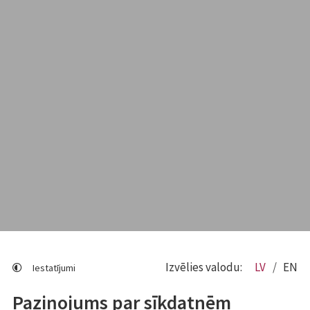
Izvēlies valodu:
LV
EN
Iestatījumi
Paziņojums par sīkdatnēm