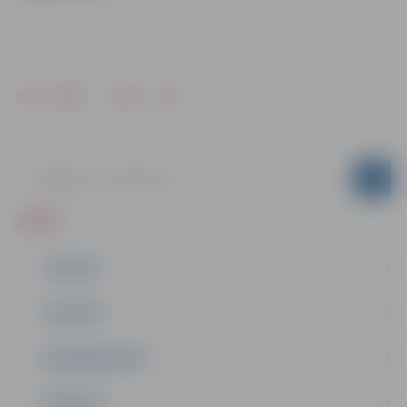
Drukāt
Dalīties
ZIŅAS
JAUNUMI
IZGLĪTĪBA
NODARBINĀTĪBA
PASĀKUMI