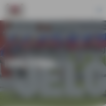
IZGLĪTĪBA