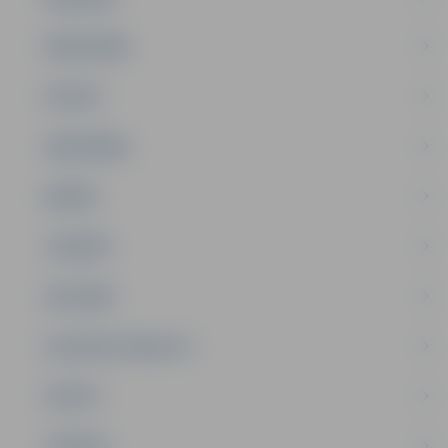
PAŠVALDĪBA
PILSĒTA
SABIEDRĪBA
ĢIMENE
JAUNIEŠI
SATIKSME
SOCIĀLAIS ATBALSTS
SPORTS
TŪRISMS