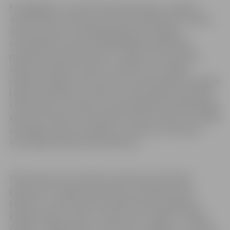
Par ilggadēju un profesionālu ieguldījumu Jelgavas
4.vidusskolas mūzikas novirziena izveidošanā un radošu
darbu jauniešu muzikālajā izglītošanā Jelgavas
valstspilsētas domes priekšsēdētājs Andris Rāviņš
pasniedza pateicības rakstus Jelgavas 4.vidusskolas
direktoram Agrim Celmam, meiteņu kora “Spīgo”
diriģentei Līgai Celmai-Kursietei, klavierspēles skolotājai
Ingai Lankenfeldei, mūzikas un klavierspēles skolotājai
Irinai Osipovai, mūzikas un klavierspēles skolotājai Daigai
Rudzītei, direktora vietniekam Gatim Priekulim, mūzikas
skolotājam Ingum Leilandam un direktora vietniecei
audzināšanas darbā Sanitai Baltiņai.
Skolas lepnums ir kolektīvi, kas kļuvuši visā valstī
pazīstami ar snieguma kvalitāti un piedalās skolas,
pilsētas un valsts kultūras pasākumos jau 45 gadus –
pūtēju orķestris “Rota”, meiteņu kori “Spīgo”, “Spīgo
studija”, “Spīgmeitiņas”, zēnu koris “Spīguņi”, vīru koris