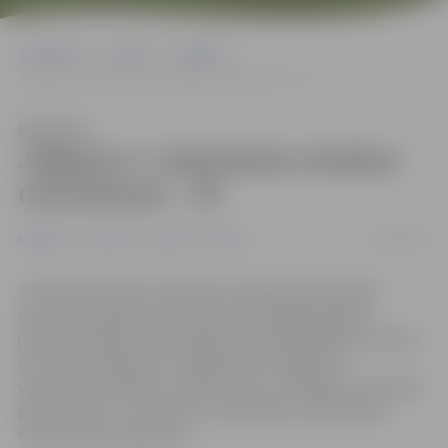
Sākumlapa
Jaunumi
Izglītība
Jelgavas 4. vidusskolas mūzikas novirzienam – 45
Klausīties
Jelgavas 4. vidusskolas mūzikas
novirzienam – 45
10/03/2023
Izglītība
Jaunieši
Jaunumi
Pilsēta
Sestdienas vakarā, Jelgavas 4. vidusskolas mūzikas
novirziena absolventi un skolotāji satikās 45 gadu
jubilejas salidojumā. Salidojuma oficiālajā daļā, vairāk kā
divu stundu garumā, varēja baudīt Jelgavas 4.
vidusskolas skolēnu un absolventu uzstāšanos.
Savukārt
pēc koncerta – absolventu, skolotāju un darbinieku
tikšanos skolas gaiteņos.