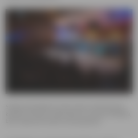
Salidojumā darbojās arī atmiņu klase, brīvās klavieres,
karaoke, fotostūris, videosveicienu un atmiņu filmēšana,
kā arī varēja veikt ierakstu atmiņu grāmatā.