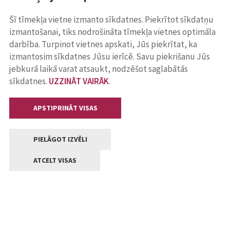
Šī tīmekļa vietne izmanto sīkdatnes. Piekrītot sīkdatņu
izmantošanai, tiks nodrošināta tīmekļa vietnes optimāla
darbība. Turpinot vietnes apskati, Jūs piekrītat, ka
izmantosim sīkdatnes Jūsu ierīcē. Savu piekrišanu Jūs
jebkurā laikā varat atsaukt, nodzēšot saglabātās
sīkdatnes.
UZZINĀT VAIRĀK
.
APSTIPRINĀT VISAS
PIELĀGOT IZVĒLI
ATCELT VISAS