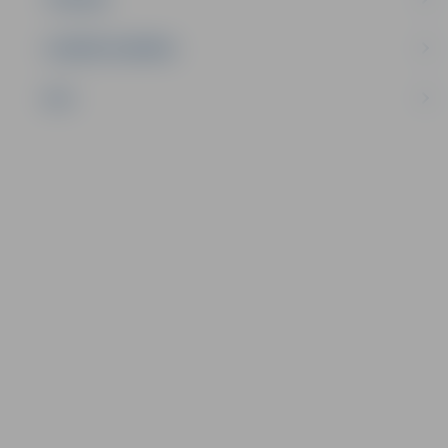
UZŅĒMĒJDARBĪBA
NVO