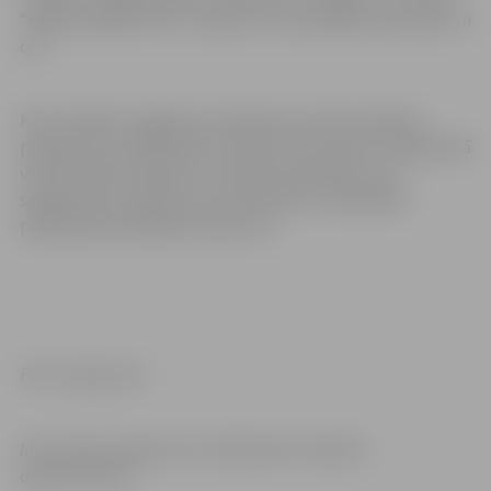
“Kārkli pelēkie zied”, vokāli instrumentālais ansamblis un
citi.
Katrs skolēns, apgūstot mūzikas novirziena mācību
programmu, spēlē kādu mūzikas instrumentu. Šajā darbā
viņiem palīdz radošas un zinošas skolotājas, kuru
sagatavotie audzēkņi ar atzīstamiem rezultātiem
piedalījušies dažādos konkursos.
Foto: Jelgavas.lv
Informācija sagatavota
:
Sabiedrisko attiecību
departamentā