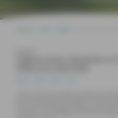
Sākumlapa
Jaunumi
Izglītība
Jelgavas Amatu vidusskolas
Klausīties
Jelgavas Amatu vidusskolas un 
SkillsLatvia 2026 finālā
Izglītība
Jaunieši
Jaunumi
Pilsēta
Janvārī un februārī norisinājās nacionālā jauno profesi
kuros vairāk nekā 250 jaunie speciālisti no 35 profesi
konkursos. Katrā konkursā seši labāko rezultātu ieguvēj
norisināsies 7. un 8. maijā Rīgā. Starp finālistiem iek