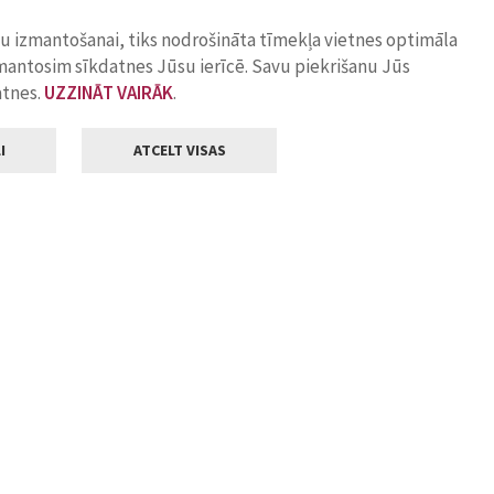
ņu izmantošanai, tiks nodrošināta tīmekļa vietnes optimāla
zmantosim sīkdatnes Jūsu ierīcē. Savu piekrišanu Jūs
atnes.
UZZINĀT VAIRĀK
.
I
ATCELT VISAS
Klientu apkalpošana
ilsētas pašvaldība
Darba laiks
, Jelgava, LV-3001
Pirmdienās
8.00 - 18.00
Otrdienās
8.00 - 17.00
22
Trešdienās
8.00 - 17.00
va.lv
Ceturtdienās
8.00 - 17.00