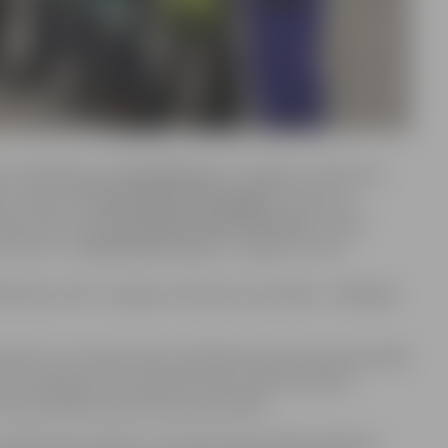
e”
finālā iekļuva
Linda Šemeta
no Jelgavas tehnikuma.
, savukārt
“Automobiļu
tehnoloģiju”
konkursā –
asmju konkursā
“Datortīklu administrēšana”
finālā
onkursā –
Sabīna Buinovska
no Jelgavas Amatu
lā iekļuvuši divi Jelgavas tehnikuma audzēkņi –
Kristers
sperti, savukārt darbu vērtēšanā iesaistīti profesionālās
antu sniegums tiek novērtēts pēc starptautiskiem
 profesionālās meistarības sacensībās.
tā galvenais mērķis ir veicināt profesionālās izglītības