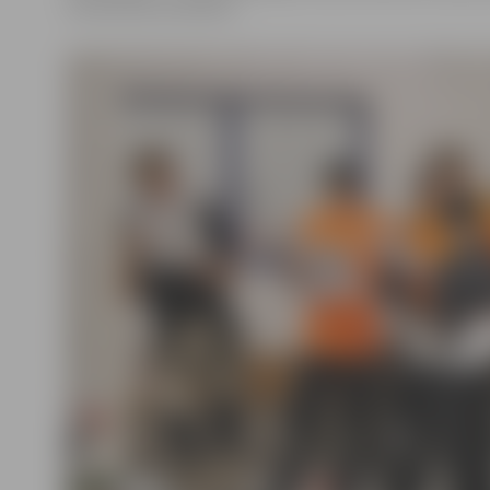
vidusskolas audzēkņi.