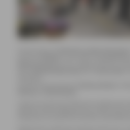
Prasmju konkursā
“Krāsošana un dekoratīvā apdar
Konkursā
“Flīzēšana”
vietu finālā izcīnīja
Andris Liks
Rodions Kuzņecovs
, abi no Jelgavas tehnikuma. Pr
iekļuva
Kārlis Kristiāns Gailis
, bet
“Friziera darbi”
k
vidusskolas.
Savukārt prasmju konkursā
“Inženiersistēmas”
finā
Zikmanis
un
Emīls Rudzītis
.
Uzdevumus konkursam SkillsLatvia izstrādā nozares ek
izglītības iestāžu pedagogi eksperta vadībā. Konkurs
standartiem, ko izmanto arī EuroSkills un WorldSkills
Šogad konkurss SkillsLatvia notiks jau devīto reizi, un 