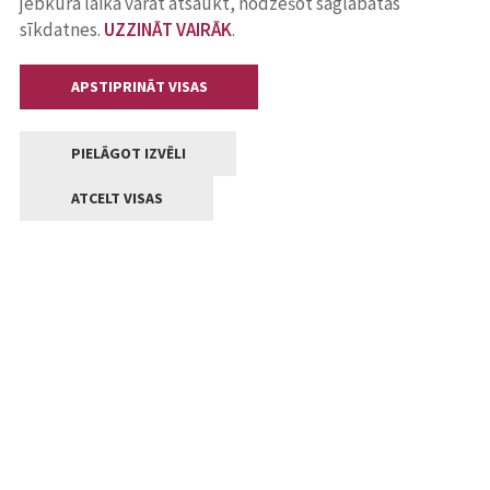
jebkurā laikā varat atsaukt, nodzēšot saglabātās
sīkdatnes.
UZZINĀT VAIRĀK
.
APSTIPRINĀT VISAS
PIELĀGOT IZVĒLI
ATCELT VISAS
Kontakti
Jelgavas valstpilsētas pašvaldība
Lielā iela 11, Jelgava, LV-3001