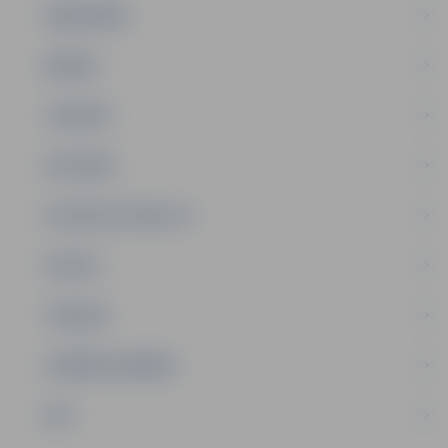
SABIEDRĪBA
ĢIMENE
JAUNIEŠI
SATIKSME
SOCIĀLAIS ATBALSTS
SPORTS
TŪRISMS
UZŅĒMĒJDARBĪBA
NVO