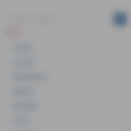
ZIŅAS
JAUNUMI
IZGLĪTĪBA
NODARBINĀTĪBA
PASĀKUMI
PAŠVALDĪBA
PILSĒTA