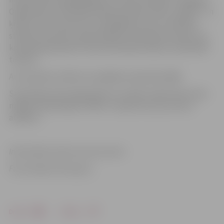
Organizatori nodrošinās elektroniskās vestes „Daedo” un
ķiveres. Katrs sportists ir atbildīgs par savu veselības
stāvokli, sportistu apdrošināšanu nodrošina treneris vai
komandas pārstāvis. Katrai komandai vēlams nodrošināt
tiesnesi.
Ar sacensību nolikumu iespējams iepazīties
šeit.
Sacensības tiek organizētas ar Latvijas Taekvondo cīņas
mākslas federācijas LTKMF un Sporta servisa centra
atbalstu.
Informācija: Sporta servisa centrs
Foto: Ruslans Antropovs
Drukāt
Dalīties