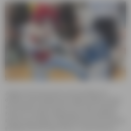
Jelgavas Cīņas sporta veidu centra audzēkņi, kas
darbojas trenera Vitālija Lepina-Žagara vadībā, izcīnīja 3
zelta medaļas: Sofija Tarasova, Arturs Polis un Romans
Fedoruks, 3 sudraba medaļas ieguva Emīls Gaidlazda,
Ruslans Lepins-Žagars un Milana Golcvarte, bet 2 bronzas
godalgas pienācās Sanijai Švānei un Janai Feofanovai.