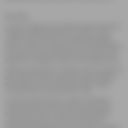
Par turnīru
4.novembrī Jelgavas sporta hallē tiks rīkotas sacensības
“Jelgavas atklātais taekvondo kauss 2018”, ar mērķi
attīstīt Latvijas Taekvondo cīņas mākslas federācijas
LTKMF cīņu veidus un popularizēt tos Latvijas Republikā,
kā arī piesaistīt plašus iedzīvotāju slāņus šī cīņas veida
apgūšanā ar vispusīgas attstības un audzināšanas iezīmi.
Dalībnieku reģistrācija un svēršanas notiks 3.novembrī no
plkst. 19.00 līdz 21.00 un 4.novembrī no plkst. 08.00 līdz
09.00 Jelgavas sporta hallē, Mātera ielā 44a, Jelgavā.
Sacensību sākums 4.novembrī plkst. 10.00.
Sacensību nolikums paredz, ka tajās var piedalīties
Latvijas taekvondo klubi un sportisti, kā arī ārzemju
Taekvondo asociāciju un klubu pārstāvji. Dalībnieki
aicināti ierasties savās uniformās, nodrošinot sev
individuālo aizsargekipējumu (zobu aizsargs ir obligāts).