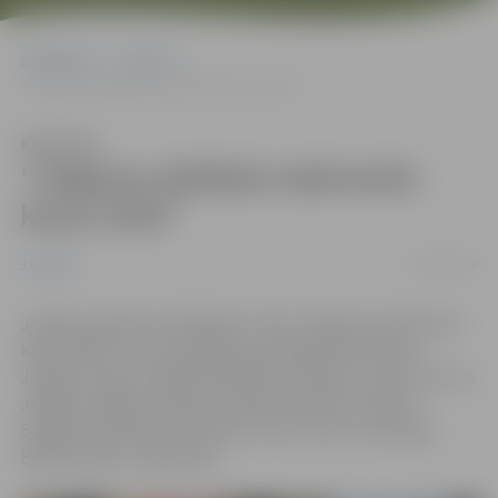
Sākumlapa
Jaunumi
“Jelgavas atklātais taekvando kauss 2018”
Klausīties
“Jelgavas atklātais taekvando
kauss 2018”
08/11/2018
Jaunumi
Jelgavas pilsētas atklātajā turnīrā “Jelgavas taekvondo
kauss 2018”, kas norisinājās aizvadītajas brīvdienās
Jelgavas Sporta hallē piedalījās ap 150 jauno sportistu no
Jelgavas, Rīgas, Mārupes, Ogres, Bauskas, Saldus,
Salaspils, Rēzeknes klubiem, kā arī viesi no Krievijas,
Baltkrievijas un Igaunijas.