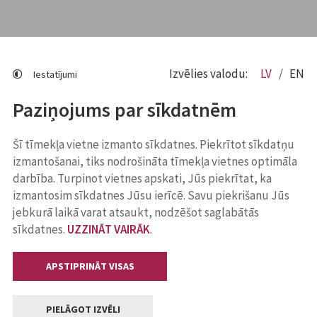
Izvēlies valodu:
LV
EN
Iestatījumi
Paziņojums par sīkdatnēm
Šī tīmekļa vietne izmanto sīkdatnes. Piekrītot sīkdatņu
izmantošanai, tiks nodrošināta tīmekļa vietnes optimāla
darbība. Turpinot vietnes apskati, Jūs piekrītat, ka
izmantosim sīkdatnes Jūsu ierīcē. Savu piekrišanu Jūs
jebkurā laikā varat atsaukt, nodzēšot saglabātās
sīkdatnes.
UZZINĀT VAIRĀK
.
APSTIPRINĀT VISAS
PIELĀGOT IZVĒLI