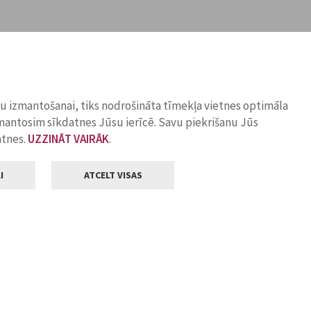
ņu izmantošanai, tiks nodrošināta tīmekļa vietnes optimāla
zmantosim sīkdatnes Jūsu ierīcē. Savu piekrišanu Jūs
atnes.
UZZINĀT VAIRĀK
.
I
ATCELT VISAS
Klientu apkalpošana
ilsētas pašvaldība
Darba laiks