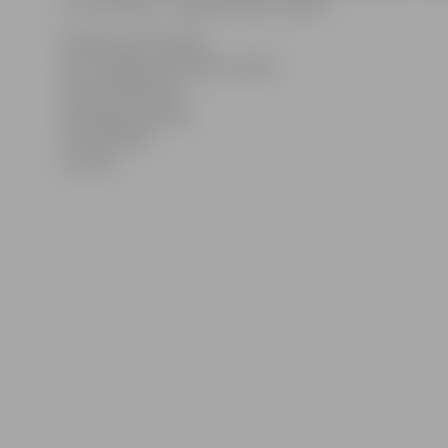
13, JAP birojā – Jelgavā, Meiju ceļā 62.
Papildus informācija:
SIA „Jelgavas autobusu parks”
komercdirektore
Viktorija Ļublinska
Tālr. 3023728
E-pasts: