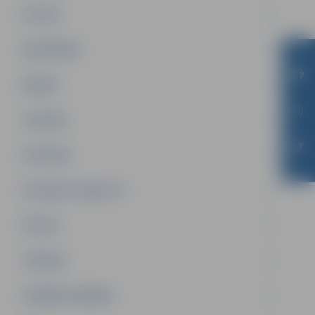
PILSĒTA
SABIEDRĪBA
ĢIMENE
JAUNIEŠI
SATIKSME
SOCIĀLAIS ATBALSTS
SPORTS
TŪRISMS
UZŅĒMĒJDARBĪBA