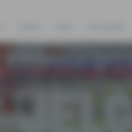
TA
PAŠVALDĪBA
IESTĀDES
KAPITĀLSABIEDRĪBAS