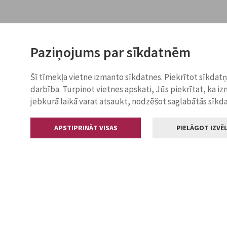
Paziņojums par sīkdatnēm
Šī tīmekļa vietne izmanto sīkdatnes. Piekrītot sīkdat
darbība. Turpinot vietnes apskati, Jūs piekrītat, ka i
jebkurā laikā varat atsaukt, nodzēšot saglabātās sīkd
APSTIPRINĀT VISAS
PIELĀGOT IZVĒL
Kontakti
Jelgavas valstp