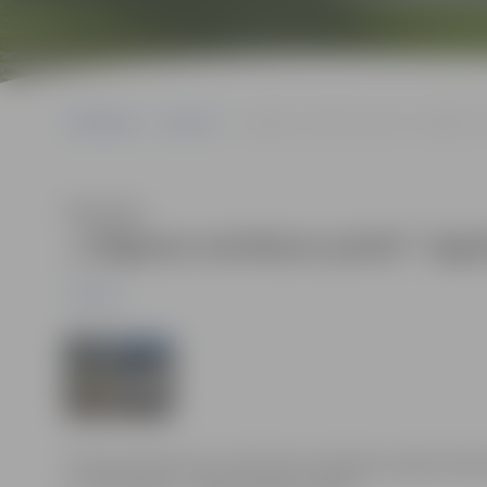
Sākumlapa
Jaunumi
„Jelgavas autobusu parks” regulāri i
Klausīties
„Jelgavas autobusu parks” regu
Jaunumi
Preses konferences notiks katra mēneša otrajā otrdien