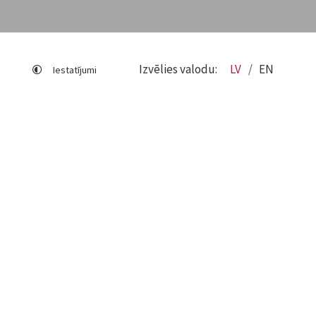
Izvēlies valodu:
LV
EN
Iestatījumi
Lapas karte
Viegli lasīt