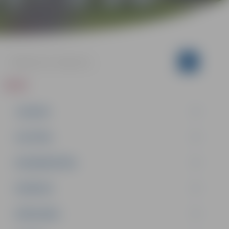
ZIŅAS
JAUNUMI
IZGLĪTĪBA
NODARBINĀTĪBA
PASĀKUMI
PAŠVALDĪBA