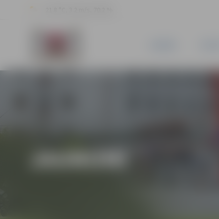
21.8 °C, 3.2 m/s, 70.2 %
JAUNUMI
PILSĒ
JAUNUMI