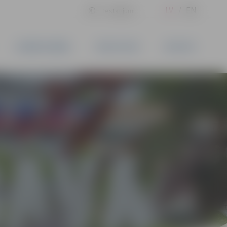
LV
EN
Iestatījumi
UZŅĒMĒJDARBĪBA
PAKALPOJUMI
KONTAKTI