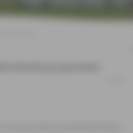
nformēs par jaunumiem
lāri informēs par jaunumiem
07/08/2006
ā. Pirmā preses konference notiks šī gada 8.augustā plkst.