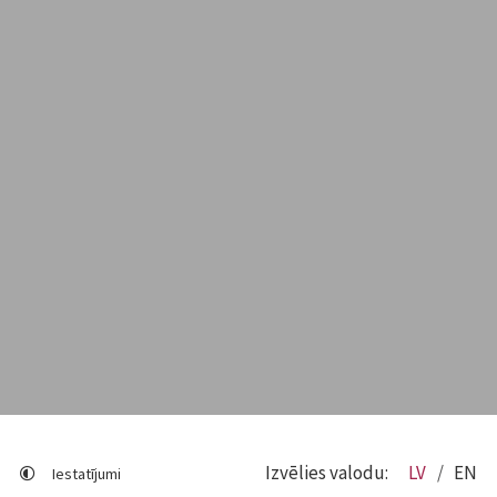
Izvēlies valodu:
LV
EN
Iestatījumi