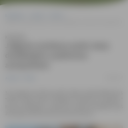
Sākumlapa
Jaunumi
Pilsēta
Jelgavas autobusu parks starp drošākajiem uzņēmumu autoparkiem
Klausīties
Jelgavas autobusu parks starp
drošākajiem uzņēmumu
autoparkiem
18/04/2017
Jaunumi
Pilsēta
SIA “Jelgavas autobusu parks” ieguvis
apdrošināšanas AS
“BALTA” gada balvas “Drošākais uzņēmuma autoparks”
bronzas kategoriju. Uzņēmums konkursā piedalās kopš
2012. gada, kad tika rīkots pirmais konkurss.