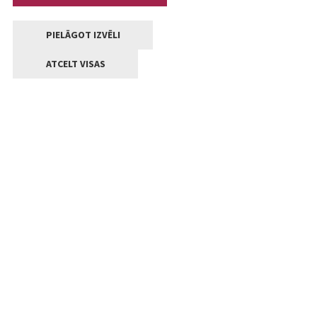
PIELĀGOT IZVĒLI
ATCELT VISAS
Kontakti
Jelgavas valstpilsētas pašvaldība
Lielā iela 11, Jelgava, LV-3001
+371 63005522
pasts@jelgava.lv