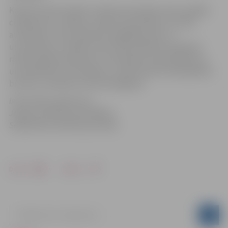
Konkursā tika vērtēta uzņēmuma iesaiste risku vadībā,
cilvēkresursu vadība, uzņēmuma politika un rīcība
attiecībā uz ceļu satiksmes negadījumiem, to
uzraudzība un vadība, kā arī tika analizēti autoparku
raksturojošie parametri un tehniskais nodrošinājumus,
un atkarībā no rezultātiem, uzņēmumiem tika piešķirta
bronzas, sudraba vai zelta kategorija.
Informācija sagatavota
Jelgavas pilsētas pašvaldības
Sabiedrisko attiecību pārvaldē
Drukāt
Dalīties