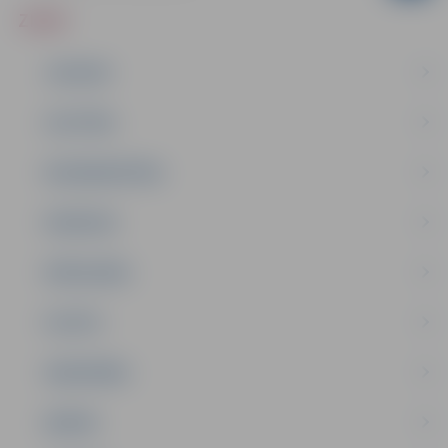
ZIŅAS
JAUNUMI
IZGLĪTĪBA
NODARBINĀTĪBA
PASĀKUMI
PAŠVALDĪBA
PILSĒTA
SABIEDRĪBA
ĢIMENE