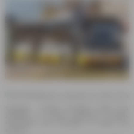
Konkursa dalībnieki tika vērtēti četrās
kategorijās – pasažieru pārvadātāji, vietējie kravu
pārvadātāji un speciālā pielietojuma autoparki,
starptautiskie kravu pārvadātāji un zemāka riska
autoparki.