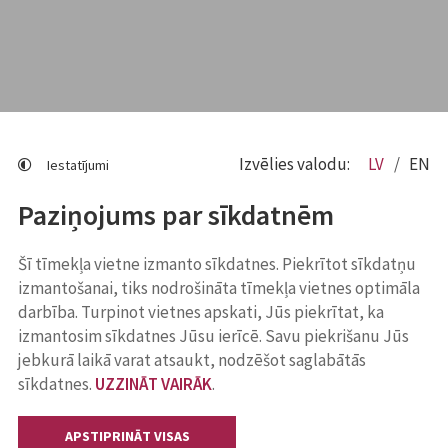
Izvēlies valodu:
LV
EN
Iestatījumi
Paziņojums par sīkdatnēm
Šī tīmekļa vietne izmanto sīkdatnes. Piekrītot sīkdatņu
izmantošanai, tiks nodrošināta tīmekļa vietnes optimāla
darbība. Turpinot vietnes apskati, Jūs piekrītat, ka
izmantosim sīkdatnes Jūsu ierīcē. Savu piekrišanu Jūs
jebkurā laikā varat atsaukt, nodzēšot saglabātās
sīkdatnes.
UZZINĀT VAIRĀK
.
APSTIPRINĀT VISAS