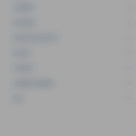
JAUNIEŠI
SATIKSME
SOCIĀLAIS ATBALSTS
SPORTS
TŪRISMS
UZŅĒMĒJDARBĪBA
NVO