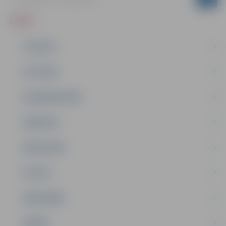
ZIŅAS
JAUNUMI
IZGLĪTĪBA
NODARBINĀTĪBA
PASĀKUMI
PAŠVALDĪBA
PILSĒTA
SABIEDRĪBA
ĢIMENE