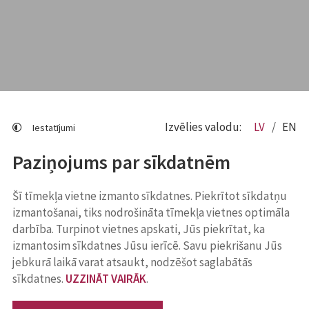
Izvēlies valodu:
LV
EN
Iestatījumi
Paziņojums par sīkdatnēm
Šī tīmekļa vietne izmanto sīkdatnes. Piekrītot sīkdatņu
izmantošanai, tiks nodrošināta tīmekļa vietnes optimāla
darbība. Turpinot vietnes apskati, Jūs piekrītat, ka
izmantosim sīkdatnes Jūsu ierīcē. Savu piekrišanu Jūs
jebkurā laikā varat atsaukt, nodzēšot saglabātās
sīkdatnes.
UZZINĀT VAIRĀK
.