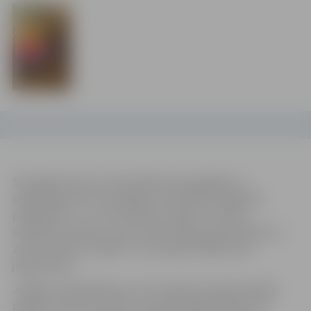
Šonedēļ kultūras namā pilsētas piecgadīgie un
sešgadīgie bērni, kas apgūst pirmsskolas izglītības
programmu, un 1. līdz 4. klašu skolēni ir aicināti
noskatīties pasaku izrādi. Kopā Jelgavas pašvaldība uz
Ziemassvētku izrādēm ir uzaicinājusi 3960 mazos
jelgavniekus.
Jelgavas pašvaldība jau ceturto gadu šo gada nogales
pasākumu dāvina katram mazajam jelgavniekam, lai