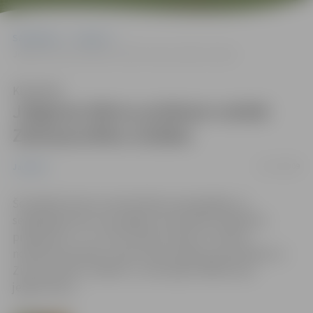
Sākumlapa
Jaunumi
Jelgavas bērnu priekam notiek Ziemassvētku izrādes
Klausīties
Jelgavas bērnu priekam notiek
Ziemassvētku izrādes
07/12/2009
Jaunumi
Šonedēļ kultūras namā pilsētas piecgadīgie un
sešgadīgie bērni, kas apgūst pirmsskolas izglītības
programmu, un 1. līdz 4. klašu skolēni ir aicināti
noskatīties pasaku izrādi. Kopā Jelgavas pašvaldība uz
Ziemassvētku izrādēm ir uzaicinājusi 3960 mazos
jelgavniekus.