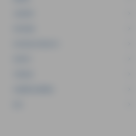
JAUNIEŠI
SATIKSME
SOCIĀLAIS ATBALSTS
SPORTS
TŪRISMS
UZŅĒMĒJDARBĪBA
NVO