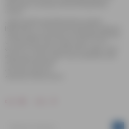
radītu gaišu un priecīgu Ziemassvētku gaidīšanas
noskaņu.
Jelgavas pilsētas pašvaldības dāvana mazajiem
jelgavniekiem ir Jūrmalas teātra pasakainais riņķadancis
„Ķepa pie ķepas, ļipa aiz ļipas”, kurā piedalās ķekatnieki
un Ziemassvētku vecītis. Izrādes notiek 7., 8. un 9.
decembrī. Savukārt Ād. Alunāna teātra studijas „Čaika”
pasaku lugu „Septiņi rūķīši” krievu valodā bērni varēs
noskatīties 10.decembrī.
Informācija sagatavota
Sabiedrisko attiecību sektorā
Drukāt
Dalīties