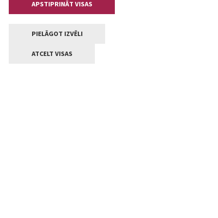
APSTIPRINĀT VISAS
PIELĀGOT IZVĒLI
ATCELT VISAS
Kontakti
Jelgavas valstpilsētas pašvaldība
Lielā iela 11, Jelgava, LV-3001
+371 63005522
pasts@jelgava.lv