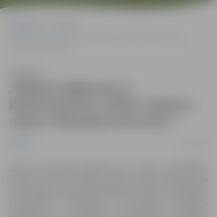
Sākumlapa
Jaunumi
Jelgavas bigbends un kamerorķestris svētku noskaņu uzburs
tiešsaistes koncertos
Klausīties
Jelgavas bigbends un
kamerorķestris svētku noskaņu
uzburs tiešsaistes koncertos
10/12/2020
Jaunumi
Laikā, kad tikšanās klātienē nevar notikt, pašvaldības
iestāde “Kultūra” piedāvā svētku noskaņu radīt katram
savās mājās, tiešsaistē pieslēdzoties diviem brīnišķīgiem
Ziemassvētku koncertiem. 18. decembrī, klausoties
skaistākās un iemīļotākās Ziemassvētku melodijas,