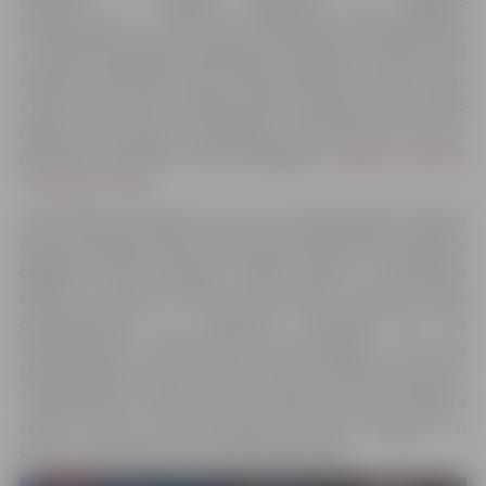
kamerorķestris – sveic savus klausītājus Ziemassvētkos
ar diviem bezmaksas tiešsaistes koncertiem. Šobrīd, kad
pasaulē notiekošais liedz tikties klātienē, koncerti ļaus
uzburt īpašu, siltu un gaišu svētku noskaņu katram savās
mājās, esot kopā ar tuvākajiem. Koncertiem 18. un 23.
decembrī tiešsaistē varēs pieslēgties
Jelgavas pilsētas
“Facebook” lapā
.
18. decembrī pulksten 14 ar īstu Ziemassvētku klasiku
džeza noskaņās svētku prieku katrā mājā ienesīs Jelgavas
bigbends Raita Ašmaņa vadībā kopā ar Daumantu
Kalniņu. Koncertā “Ziemas ceļa idille” izskanēs tādas
pasaulslavenas un iemīļotas melodijas kā “Yo
Tannenbaum”, “Somewhere in My Memory”, “It’s The
Most Wonderful Time”, “Let It Snow!”, “White Christmas”,
“Jingle Bells”, “Santa Claus is Coming To Town”, “When a
child is Born”, kā arī Raimonda Paula “Elēģija” un
koncerta tituldziesma “Ziemas ceļa idille”.