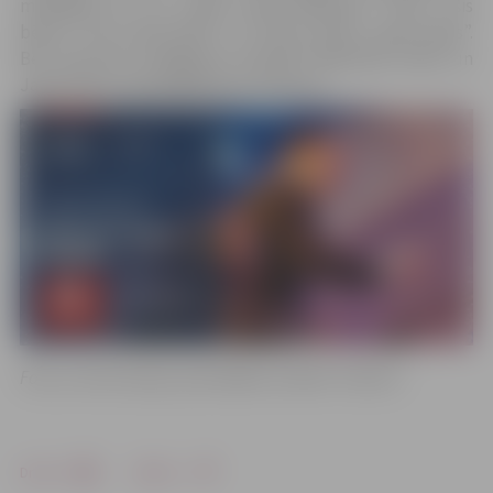
melodijas kā “Tu, mazā, klusā Bētleme”, “Kas ir šis
bērns”, “Ak, svētā nakts” un “Klusa nakts, svēta nakts”.
Bet koncerta noslēgumā izskanēs Raimonda Paula un
Jāņa Petera “Ziemeļblāzmas romance”.
Foto un informācija: pašvaldības iestāde “Kultūra”
Drukāt
Dalīties