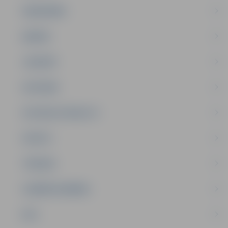
SABIEDRĪBA
ĢIMENE
JAUNIEŠI
SATIKSME
SOCIĀLAIS ATBALSTS
SPORTS
TŪRISMS
UZŅĒMĒJDARBĪBA
NVO