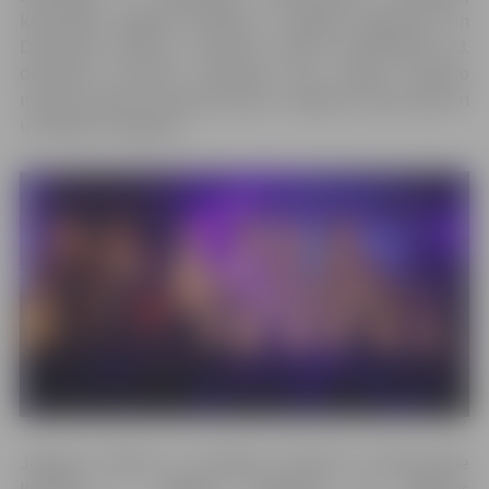
klausītājus sagaida tikšanās ar Jelgavas bigbendu un
Daumantu Kalniņu, savukārt svētku priekšvakarā 23.
decembrī koncerts tiešsaistē ļaus baudīt klasisko
mūziku baroka noskaņās kopā ar Jelgavas kamerorķestri
un Mihailu Čuļpajevu.
Jelgavas pilsēta un iestādes “Kultūra” profesionālie
kolektīvi – Jelgavas bigbends un Jelgavas