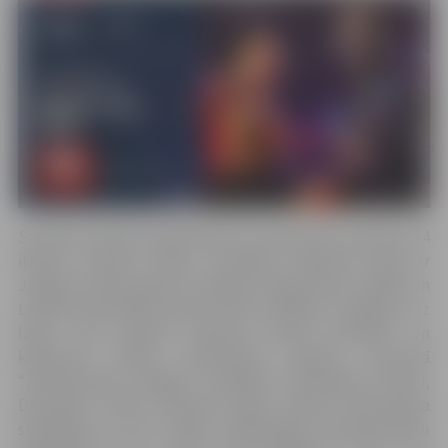
Savukārt svētku priekšvakarā, 23. decembrī, pulksten 14
ikviens aicināts doties muzikālā ceļojumā kopā ar
Jelgavas kamerorķestri diriģenta Aigara Meri vadībā un
Latvijas Nacionālās Operas tenoru Mihailu Čuļpajevu uz
laiku, kad pasaule iepazina baroka greznību un
krāšņumu. Raisot personiskas sajūtas, koncertā
“Ziemassvētku elēģija” dzirdēsim Arkandželo Korelli,
Džuzepes Torelli, Edvarda Grīga, Aramsa Hačaturjana
skaņdarbus, kā arī tādas tradicionālas Ziemasssvētku