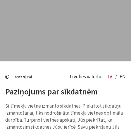
Izvēlies valodu:
LV
EN
Iestatījumi
Paziņojums par sīkdatnēm
Šī tīmekļa vietne izmanto sīkdatnes. Piekrītot sīkdatņu
izmantošanai, tiks nodrošināta tīmekļa vietnes optimāla
darbība. Turpinot vietnes apskati, Jūs piekrītat, ka
izmantosim sīkdatnes Jūsu ierīcē. Savu piekrišanu Jūs