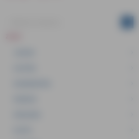
ZIŅAS
JAUNUMI
IZGLĪTĪBA
NODARBINĀTĪBA
PASĀKUMI
PAŠVALDĪBA
PILSĒTA