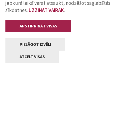
jebkurā laikā varat atsaukt, nodzēšot saglabātās
sīkdatnes.
UZZINĀT VAIRĀK
.
APSTIPRINĀT VISAS
PIELĀGOT IZVĒLI
ATCELT VISAS
Kontakti
Jelgavas valstpilsētas pašvaldība