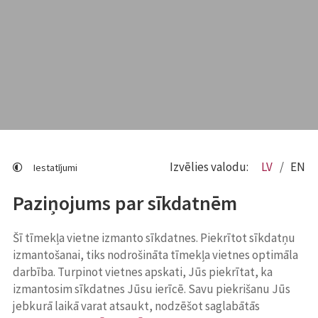
Izvēlies valodu:
LV
EN
Iestatījumi
Paziņojums par sīkdatnēm
Šī tīmekļa vietne izmanto sīkdatnes. Piekrītot sīkdatņu
izmantošanai, tiks nodrošināta tīmekļa vietnes optimāla
darbība. Turpinot vietnes apskati, Jūs piekrītat, ka
izmantosim sīkdatnes Jūsu ierīcē. Savu piekrišanu Jūs
jebkurā laikā varat atsaukt, nodzēšot saglabātās