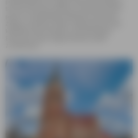
pensijā. Rūpēties par Jelgavas diecēzes pārvaldīšanu,
līdz tiek atrasts jauns bīskaps, kurš pārņems diecēzi,
pāvests ir nominējis Rīgas arhibīskapu metropolītu
Zbigņevu Stankeviču. Šodien Jelgavas Romas katoļu
katedrālē notika Svētā Mise, kuras laikā bīskaps
E.Pavlovskis nodeva Jelgavas diecēzes vadību
Z.Stankevičam.