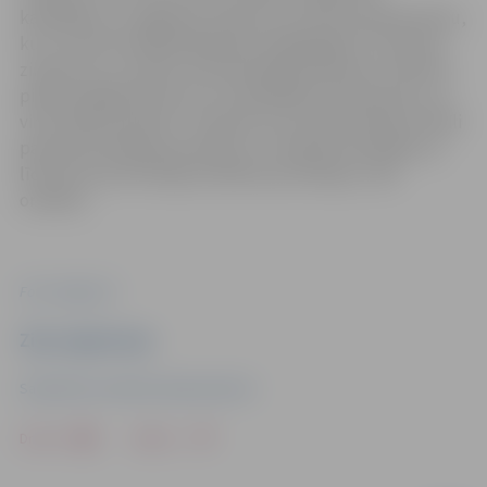
kandidātus un sagatavo ziņojumu par katra piemērotību,
kuru nosūta Vatikāna Bīskapu kongregācijai. Tā izskata
ziņojumus un sniedz rekomendācijas pāvestam. Pāvests
pieņem galīgo lēmumu un kandidātam tiek jautāts, vai
viņš ir gatavs piekrist. Tikai pēc tam Svētais Krēsls oficiāli
paziņo par bīskapa iecelšanu un minētais kandidāts, ja
līdz šim viņš vēl nebija ordinēts par bīskapu, tiek
ordinēts.
Foto: Jelgava.lv
Ziņu sagatavoja
Sabiedrisko attiecību departaments
Drukāt
Dalīties