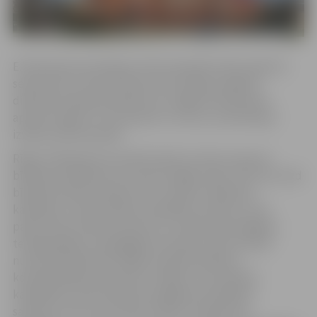
E.Pavlovskis par bīskapu tika konsekrēts 2011. gada 10.
septembrī un kopš šī datuma arī pildīja Jelgavas
diecēzes bīskapa pienākumus. Šogad E.Pavlovskim
apritēs 75 gadi, un tas parasti ir vecums, kad bīskapi
izvēlas doties pensijā.
Rīgas arhidiecēzes portāls katolis.lv vēsta, ka jauna
bīskapa izvēlēšana var aizņemt ilgāku laiku. Pēc tam, kad
bīskaps dodas pensijā vai citu iemeslu dēļ beidz
kalpošanu, tiek izveidots kandidātu saraksts, kurā
parasti tiek izvēlēti priesteri ar izcilām pastorālajām,
teoloģiskajām un garīgajām prasmēm. Apustuliskie
nunciji šai laikā konsultējas ar garīdzniekiem,
konsekrētajām personām un lajiem, lai izvērtētu
kandidātus, kā arī apkopo iespējamo kandidātu
sarakstus. Pēc tam nuncijs izvēlas trīs galvenos