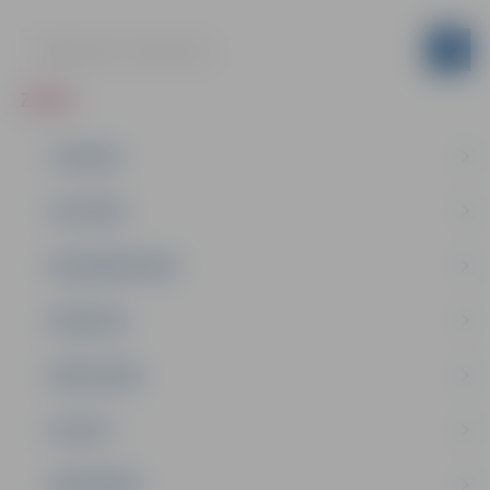
ZIŅAS
JAUNUMI
IZGLĪTĪBA
NODARBINĀTĪBA
PASĀKUMI
PAŠVALDĪBA
PILSĒTA
SABIEDRĪBA