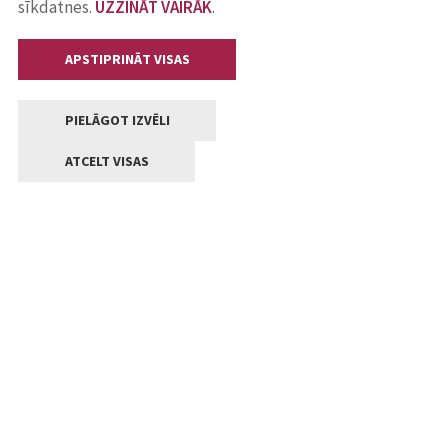
sīkdatnes.
UZZINĀT VAIRĀK
.
APSTIPRINĀT VISAS
PIELĀGOT IZVĒLI
ATCELT VISAS
Kontakti
Jelgavas valstpilsētas pašvaldība
Lielā iela 11, Jelgava, LV-3001