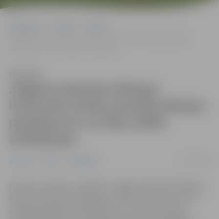
Sākumlapa
Jaunumi
Pilsēta
Jelgavas diecēzes bīskaps Pavlovskis dodas pensijā; bīskapa
pienākumus uz laiku pildīs arhibīskaps
Klausīties
Jelgavas diecēzes bīskaps
Pavlovskis dodas pensijā; bīskapa
pienākumus uz laiku pildīs
arhibīskaps
12/01/2025
Jaunumi
Pilsēta
Sabiedrība
Pāvests Francisks ir pieņēmis Jelgavas diecēzes bīskapa
Edvarda Pavlovska atlūgumu, lūdzot atbrīvot viņu no
bīskapa pienākumu pildīšanas, jo ir nolēmis doties