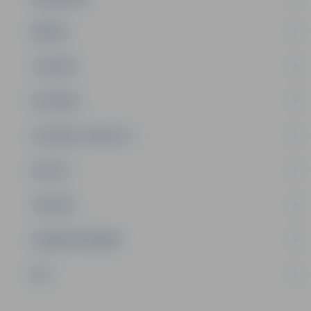
ĢIMENE
JAUNIEŠI
SATIKSME
SOCIĀLAIS ATBALSTS
SPORTS
TŪRISMS
UZŅĒMĒJDARBĪBA
NVO