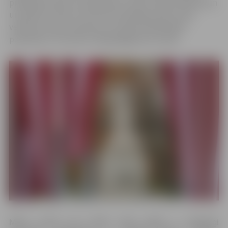
piederības izjūtu savai ģimenei, skolai, darba kolektīvam
un pilsētai. Tikai no mums būs atkarīgs, kādu valsti
veidosim, kādu mantojumu atstāsim nākamajām
paaudzēm, cik droša un ilgtspējīga būs Latvija.
Mūsu zemei vēl vairāk nekā agrāk ir vajadzīgi