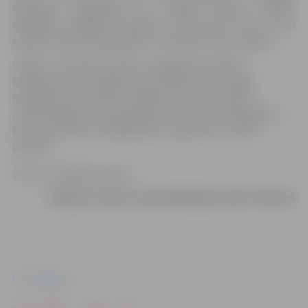
drosmīgi, godprātīgi un strādāt griboši cilvēki.
Kopīgiem spēkiem veidosim Latviju par vietu, kurā
katram justies piederīgam un īstenot savus sapņus.
Šodien, atceroties vēsturi, godināsim latviešu
kareivjus, kuri ziedoja savu dzīvību par Latvijas
neatkarību un brīvību. Pateiksimies karavīriem,
zemessargiem, jaunsargiem un visiem iesaistītajiem,
kuri katru dienu nenogurstoši sargā mūsu valsts
drošību.
Sveicu Lāčplēša dienā!
Jelgavas domes priekšsēdētājs Andris Rāviņš
Foto: Jelgava.lv