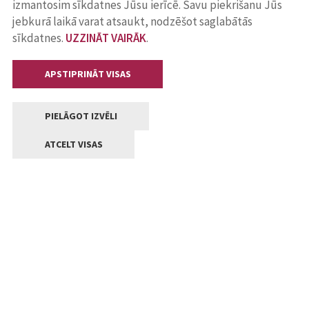
izmantosim sīkdatnes Jūsu ierīcē. Savu piekrišanu Jūs
jebkurā laikā varat atsaukt, nodzēšot saglabātās
sīkdatnes.
UZZINĀT VAIRĀK
.
APSTIPRINĀT VISAS
PIELĀGOT IZVĒLI
ATCELT VISAS
Kontakti
Jelgavas valstpilsētas pašvaldība