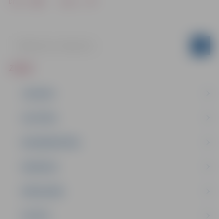
Drukāt
Dalīties
ZIŅAS
JAUNUMI
IZGLĪTĪBA
NODARBINĀTĪBA
PASĀKUMI
PAŠVALDĪBA
PILSĒTA