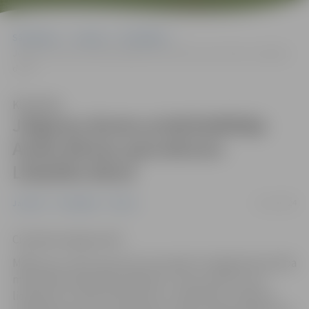
Sākumlapa
Jaunumi
Pašvaldība
Jelgavas domes priekšsēdētāja Andra Rāviņa apsveikums Lāčplēša
dienā
Klausīties
Jelgavas domes priekšsēdētāja
Andra Rāviņa apsveikums
Lāčplēša dienā
11/11/2024
Jaunumi
Pašvaldība
Pilsēta
Cienījamie jelgavnieki!
Mīlēt savu valsti nevar ļoti vai mazliet. Vienīgā mērvienība
mīlestībai ir gatavība ziedoties. Tie nav vārdi, kurus
lietojam ik uz soļa. Patriotisms ir mīlestība un sākas ar