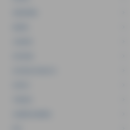
SABIEDRĪBA
ĢIMENE
JAUNIEŠI
SATIKSME
SOCIĀLAIS ATBALSTS
SPORTS
TŪRISMS
UZŅĒMĒJDARBĪBA
NVO