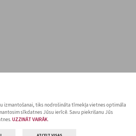
ņu izmantošanai, tiks nodrošināta tīmekļa vietnes optimāla
zmantosim sīkdatnes Jūsu ierīcē. Savu piekrišanu Jūs
atnes.
UZZINĀT VAIRĀK
.
I
ATCELT VISAS