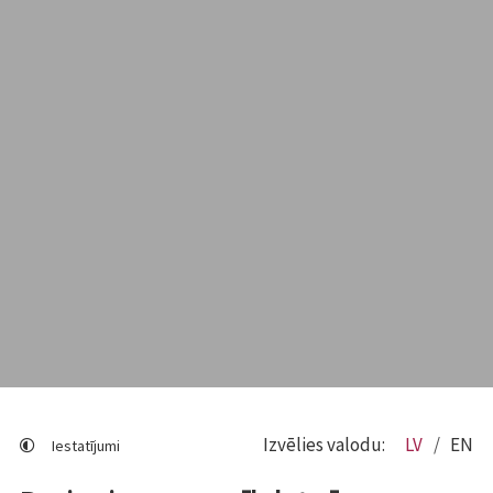
Izvēlies valodu:
LV
EN
Iestatījumi