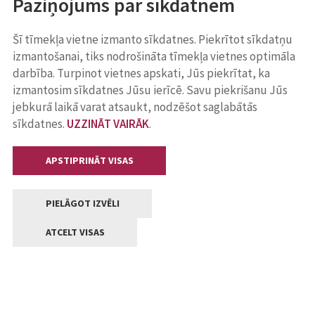
Paziņojums par sīkdatnēm
Šī tīmekļa vietne izmanto sīkdatnes. Piekrītot sīkdatņu
izmantošanai, tiks nodrošināta tīmekļa vietnes optimāla
darbība. Turpinot vietnes apskati, Jūs piekrītat, ka
izmantosim sīkdatnes Jūsu ierīcē. Savu piekrišanu Jūs
jebkurā laikā varat atsaukt, nodzēšot saglabātās
sīkdatnes.
UZZINĀT VAIRĀK
.
APSTIPRINĀT VISAS
PIELĀGOT IZVĒLI
ATCELT VISAS