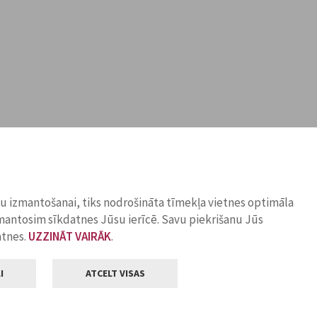
ņu izmantošanai, tiks nodrošināta tīmekļa vietnes optimāla
zmantosim sīkdatnes Jūsu ierīcē. Savu piekrišanu Jūs
atnes.
UZZINĀT VAIRĀK
.
I
ATCELT VISAS