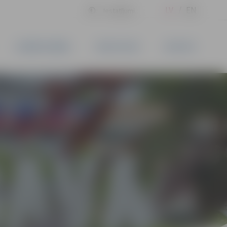
LV
EN
Iestatījumi
UZŅĒMĒJDARBĪBA
PAKALPOJUMI
KONTAKTI