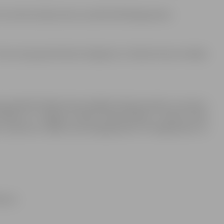
urnīrā izcīnīja 3.vietu svarā līdz 60 kilogramiem.
vecuma grupā Artjoms Grigorjevs izcīnīja bronzas medaļu
lvaspilsētā Taškentā norisinājās Sambo jauniešu un junioru
artēja arī “Jelgavas Džudo kluba Mītava” treneru Kima
Sportists cīnījās svara kategorijā līdz 75 kilogramiem un
Mazure