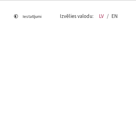
Izvēlies valodu:
LV
EN
Iestatījumi
Lapas karte
Viegli lasīt
Sociālo mediju lietošana