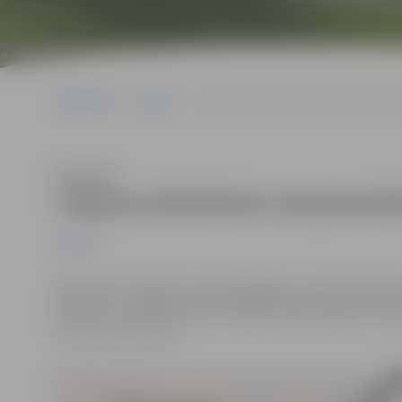
Sākumlapa
Jaunumi
Jelgavas džudistiem starptautiskā džu
Klausīties
Jelgavas džudistiem starptautis
Jaunumi
20.oktobrī Salaspilī notika ikgadējais starptautiska
džudisti no Kazakistānas, Krievijas, Baltkrievijas, Ukr
U-12, U-14 un U-16.