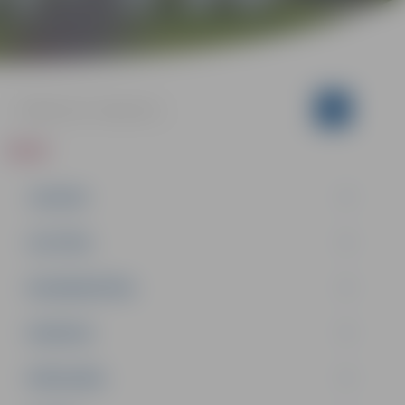
ZIŅAS
JAUNUMI
IZGLĪTĪBA
NODARBINĀTĪBA
PASĀKUMI
PAŠVALDĪBA