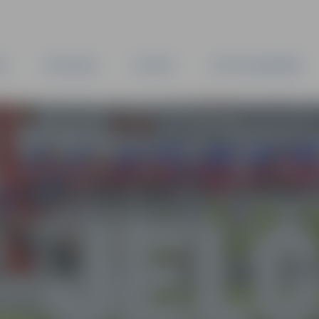
TA
PAŠVALDĪBA
IESTĀDES
KAPITĀLSABIEDRĪBAS