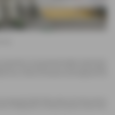
bronzas.
ecuma grupās: U-12 vecuma grupā medaļas izcīnīja Artjoms
ogramiem un Katrīna Millere, kura izcīnīja sudraba medaļu
ā 2.vietu izcīnīja Evita Veilande (svara kategorijā līdz 40
cuma grupā startēja Sofija Losāne, kurai 2.vieta svarā virs
ā līdz 32 kilogramiem un Dmitrijs Žukausks izcīnīja 3.vietu