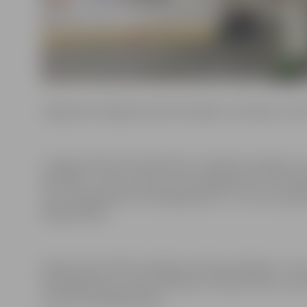
Jelgavnieki mājās pārveda 8 medaļas: 4 sudraba un 4 
“Jelgavas Džudo kluba Mītava” audzēkņi startēja 2 v
Marčenko, viņam 2.vieta svara kategorijā līdz 29 kil
svara kategorijā līdz 44 kilogramiem. U-14 vecuma grup
kilogramiem).
Džudo kluba “KIN” audzēkņi izcīnīja 4 medaļas. U-12 ve
44 kilogramiem, Deniss Britikovs izcīnīja 3.vietu svar
svarā virs 42 kilogramiem.