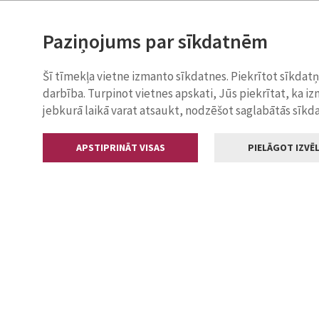
Paziņojums par sīkdatnēm
Šī tīmekļa vietne izmanto sīkdatnes. Piekrītot sīkdat
darbība. Turpinot vietnes apskati, Jūs piekrītat, ka i
jebkurā laikā varat atsaukt, nodzēšot saglabātās sīkd
APSTIPRINĀT VISAS
PIELĀGOT IZVĒL
Kontakti
Jelgavas valstp
Lielā iela 11