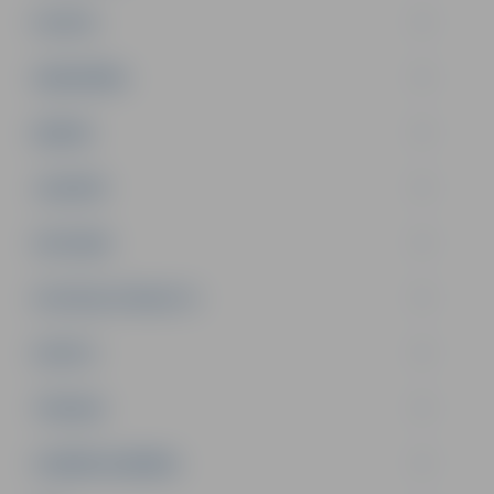
PILSĒTA
SABIEDRĪBA
ĢIMENE
JAUNIEŠI
SATIKSME
SOCIĀLAIS ATBALSTS
SPORTS
TŪRISMS
UZŅĒMĒJDARBĪBA