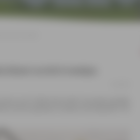
do turnīrā 8 medaļas
kā džudo turnīrā 8 medaļas
21/10/2019
is džudo turnīrs “KANO KAUSS 2019”. Sacensībās piedalījās
ainas, Lietuvas, Igaunijas un Latvijas 4 vecuma grupās: U-10,