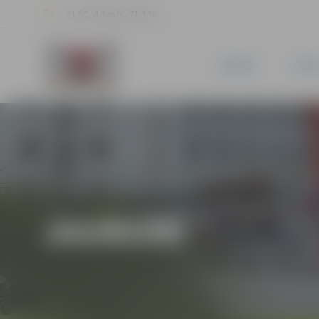
21 °C, 4.3 m/s, 71.3 %
JAUNUMI
PILSĒ
JAUNUMI