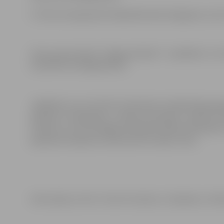
U-16 vecuma grupā startēja Raimonds Grigorjevs, kurš t
Cīņas sporta kluba “Jelgavas Džudo” audzēknis U-14 
(svarā līdz 32 kilogramiem).
Jāpiebilst, ka no 10. līdz 13.oktobrim Uzbekistānas ga
pasaules čempionāts. Latvijas komandas sastāvā st
Usačeva un Gunta Malēja audzēknis Ņikita Skorbenko. 
pasaules čempionu konkurencē izcīnīja 7.vietu.
Informācija un foto: Treneri K.Usačevs, S.Vasjakovs, M.