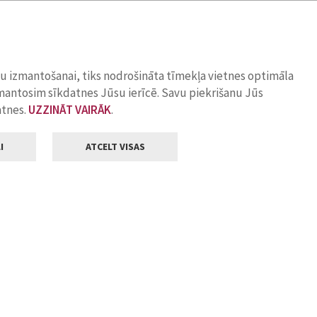
ņu izmantošanai, tiks nodrošināta tīmekļa vietnes optimāla
zmantosim sīkdatnes Jūsu ierīcē. Savu piekrišanu Jūs
atnes.
UZZINĀT VAIRĀK
.
I
ATCELT VISAS
Klientu apkalpošana
ilsētas pašvaldība
Darba laiks
, Jelgava, LV-3001
Pirmdienās
8.00 - 18.00
Otrdienās
8.00 - 17.00