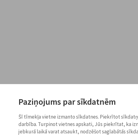
Paziņojums par sīkdatnēm
Šī tīmekļa vietne izmanto sīkdatnes. Piekrītot sīkdat
darbība. Turpinot vietnes apskati, Jūs piekrītat, ka i
jebkurā laikā varat atsaukt, nodzēšot saglabātās sīkd