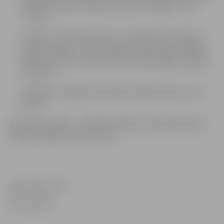
Āboliņš, Roberts Pētersons, Ēriks Ozollapa, Toms
Tauriņš
Aizsargi – Rinalds Rosinskis, Jānis Bullītis, Eduards
Hugo Jansons, Jorens Grauds, Artūrs Ozols, Mārtiņš
Mežulis, Didzis Jansons, Reinis Švedenbergs, Edgars
Kamoliņš.
Vārtsargi – Rihards Cimermanis, Reinis Petkus, Ints
Bikars.
Galvenais treneris – Haralds Vasiljevs; trenera asistenti –
Valērijs Kuļibaba, Andris Leitis
Informācija: LHF
Foto: M.Aiše