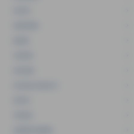
PILSĒTA
SABIEDRĪBA
ĢIMENE
JAUNIEŠI
SATIKSME
SOCIĀLAIS ATBALSTS
SPORTS
TŪRISMS
UZŅĒMĒJDARBĪBA