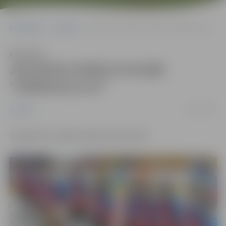
Sākumlapa
Jaunumi
JELGAVAS HOKEJA KLUBS “ZEMGALE/LLU”
Klausīties
JELGAVAS HOKEJA KLUBS
“ZEMGALE/LLU”
21/02/2017
Jaunumi
Jelgavnieku nākamā spēle 22.februārī!