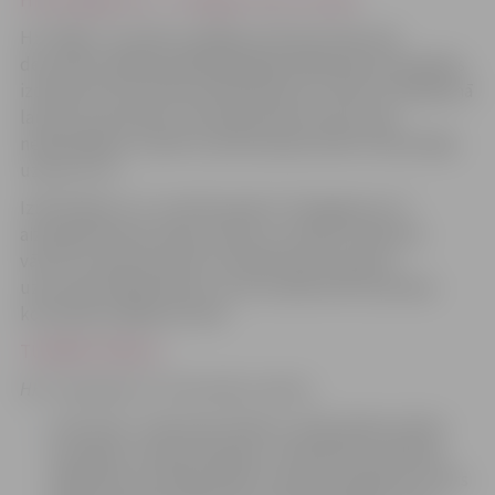
HK Zemgale/LLU – HS Rīga 2:1 (0:1, 2:0, 0:0)
HS “Rīga” rezultātu atklāja jau 48. sekundē, pēc
decembra labākā spēlētāja Oļega Šišļaņņikova piespēles
izceļoties Elvim Dinam Kalnbērziņam. Tomēr turpinājumā
laukuma saimnieku vārtsargs Reinis Petkus bija
nepārspējams, kamēr viņa komandas biedri nodrošināja
uzvaru ar 2:1.
Izlīdzinājumu 27. minūtē panāca “Zemgales/LLU”
aizsargs Eduards Hugo Jansons, savukārt izšķirošos
vārtus 51 sekundi pirms otrā pārtraukuma guva
uzbrucējs Niklāvs Birovs, kurš izcēlās brīdī, kad abas
komandas spēlēja četratā.
TURNĪRA TABULA
HK “Zemgale/LLU” komandas sastāvs:
Uzbrucēji – Raimonds Vilkoits, Olafs Aploks, Raivis
Kurnigins, Kristaps Namiķis, Jānis Bērziņš, Rihards
Paškausks, Kristaps Millers, Kristaps Legzdiņš, Artūrs