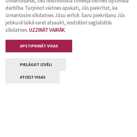
izmantošanai, tiks nodrošināta tīmekļa vietnes optimāla
darbība. Turpinot vietnes apskati, Jūs piekrītat, ka
izmantosim sīkdatnes Jūsu ierīcē. Savu piekrišanu Jūs
jebkurā laikā varat atsaukt, nodzēšot saglabātās
sīkdatnes.
UZZINĀT VAIRĀK
.
APSTIPRINĀT VISAS
PIELĀGOT IZVĒLI
ATCELT VISAS
Kontakti