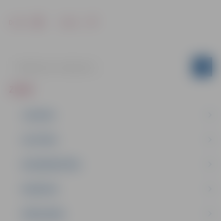
Drukāt
Dalīties
ZIŅAS
JAUNUMI
IZGLĪTĪBA
NODARBINĀTĪBA
PASĀKUMI
PAŠVALDĪBA