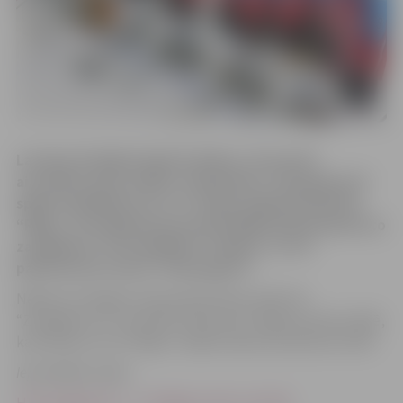
Latvijas Virslīgā hokejā trešdien, 25.janvārī
aizvadītas divas spēles. Hokej klubs “Zemgale/LLU”
spēja atspēlēties un ar 2:1 mājas spēlē pieveikt HS
“Rīga”, revanšējoties par iepriekšējā duelī piedzīvoto
zaudējumu. Otrā spēlē HK “Liepāja” ar 14:1
pārliecinoši uzveica “Pārdaugavu” .
Nākamo Virslīgas čempionāta kārtas spēli HK
“Zemgale/LLU” aizvadīs 22.februārī Jelgavas ledus hallē,
kad tiksies ar HK “Mogo”. Spēles sākums pulksten 19.30.
Iepriekšējās spēles