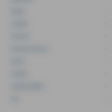
ĢIMENE
JAUNIEŠI
SATIKSME
SOCIĀLAIS ATBALSTS
SPORTS
TŪRISMS
UZŅĒMĒJDARBĪBA
NVO