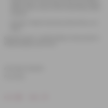
Hugo Jansons, Jorens Grauds, Artūrs Ozols, Mārtiņš
Mežulis, Didzis Jansons, Reinis Švedenbergs, Edgars
Kamoliņš.
Vārtsargi – Rihards Cimermanis, Reinis Petkus, Ints
Bikars.
Galvenais treneris – Haralds Vasiljevs; trenera asistenti –
Valērijs Kuļibaba, Andris Leitis
Informācija: K.Upenieks
Foto: M.Aiše
Drukāt
Dalīties