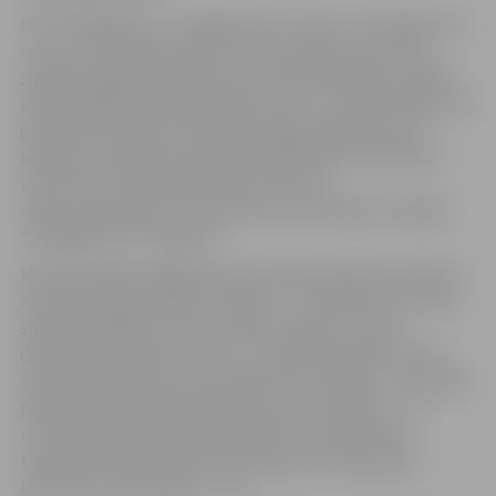
HK “Zemgale/LLU” Jelgavā pret “Prizmu” aizvadīja visai
nervozu un līdzīgu spēli, kurā rīdzinieki divas reizes
spēja atspēlēties. Patīkami, ka Haralda Vasiļjeva vadībā
komanda šādas spēles biežāk uzvar un nav tā vienība, kas
grūtā brīdī salūzīs. Pacietīgi mūsējie sagaidīja savas
iespējas, pierādīja meistarības pārākumu un pieveica
viesus ar 5:2, tādā veidā gūstot pirmo no
nepieciešamajām trim uzvarām. Arī otrā spēle risinājās
“Zemgale/LLU” mājvietā.
Mača pirmajā trešdaļā nedaudz kliboja spēles disciplīna,
kas neļāva iegūt lielāku iniciatīvu – rīdzinieki trīs reizes
spēlēja vairākumā, taču stabilu sniegumu vārtos
demonstrēja Reinis Petkus. 15. minūtē vienīgos vārtus
šajā periodā iemeta uzbrucējs Ēriks Ozollapa – 1:0. Otrajā
periodā principā spēles liktenis jau tika izšķirts – 25.
minūtē 2:0 panāca Kristaps Millers, bet atlikušajā
trešdaļas daļā vairākumā izcēlās gan Ozollapa, gan
baltkrievs Ivans Ribčiks – 4:0.