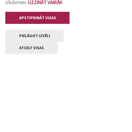
sīkdatnes.
UZZINĀT VAIRĀK
.
APSTIPRINĀT VISAS
PIELĀGOT IZVĒLI
ATCELT VISAS
Kontakti
Jelgavas valstpilsētas pašvaldība
Lielā iela 11, Jelgava, LV-3001