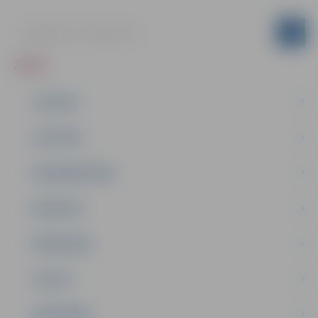
ZIŅAS
JAUNUMI
IZGLĪTĪBA
NODARBINĀTĪBA
PASĀKUMI
PAŠVALDĪBA
PILSĒTA
SABIEDRĪBA