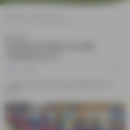
Sākumlapa
Jaunumi
Sports
JELGAVAS HOKEJA KLUBS “ZEMGALE/LLU”
Klausīties
JELGAVAS HOKEJA KLUBS
“ZEMGALE/LLU”
08/03/2017
Jaunumi
Sports
Jelgavas hokejistiem veiksmīgas izslēgšanas turnīra
spēlēs!