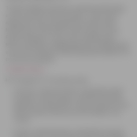
Trešajā trešdaļā komandas jau vienkārši baudīja hokeju
un par aizsardzību daudz nedomāja – Petkus vārtos
ielidoja divas ripas, bet jelgavnieku sastāvā izcēlās
Niklāvs Birovs, Olafs Aploks, Eduards Hugo Jansons,
Romāns Nekļudovs un otros vārtus spēlē guva gan
Millers, gan Ribčiks, tādējādi jelgavnieki svinēja graujošu
uzvaru ar 10:2. Baltkrievs Ribčiks šajā spēlē sakrāja arī trīs
rezultatīvas piespēles.
TURNĪRA TABULA
HK “Zemgale/LLU” komandas sastāvs:
Uzbrucēji – Raimonds Vilkoits, Olafs Aploks, Raivis
Kurnigins, Kristaps Namiķis, Jānis Bērziņš, Rihards
Paškausks, Kristaps Millers, Kristaps Legzdiņš, Artūrs
Āboliņš, Roberts Pētersons, Ēriks Ozollapa, Toms
Tauriņš
Aizsargi – Rinalds Rosinskis, Jānis Bullītis, Eduards