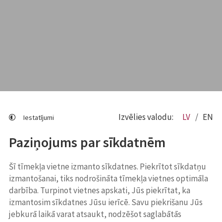
Izvēlies valodu:
LV
EN
Iestatījumi
Paziņojums par sīkdatnēm
Šī tīmekļa vietne izmanto sīkdatnes. Piekrītot sīkdatņu
izmantošanai, tiks nodrošināta tīmekļa vietnes optimāla
darbība. Turpinot vietnes apskati, Jūs piekrītat, ka
izmantosim sīkdatnes Jūsu ierīcē. Savu piekrišanu Jūs
jebkurā laikā varat atsaukt, nodzēšot saglabātās