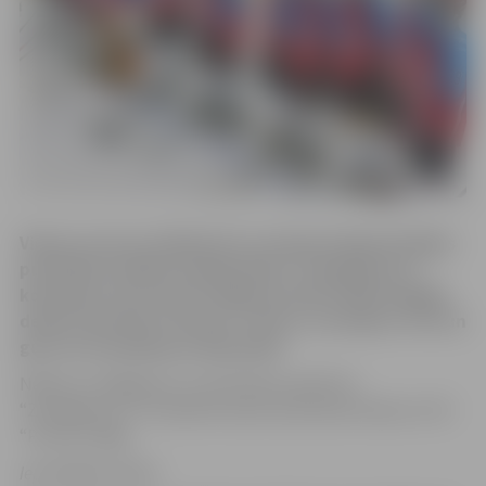
Vienas uzvaras attālumā no Latvijas hokeja Virslīgas
pusfināla nonākusi hokeja kluba “Zemgale/LLU”
komanda, kas 5.martā Jelgavas ledus hallē salādēja
desmit ripas HK “Prizmas” vārtos, uzvarēja ar 10:2 un
guva otro panākumu šajā sērijā.
Nākamo izslēgšanas turnīrā kārtas spēli HK
“Zemgale/LLU” aizvadīs 8.martā, kad atkal tiksies ar HK
“Prizma” Rīgā.
Iepriekšējās spēles