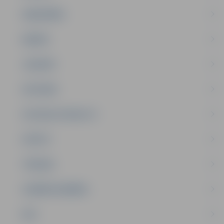
SABIEDRĪBA
ĢIMENE
JAUNIEŠI
SATIKSME
SOCIĀLAIS ATBALSTS
SPORTS
TŪRISMS
UZŅĒMĒJDARBĪBA
NVO