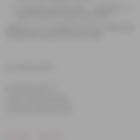
23. septembrī pulksten 19.30 – “Zemgale/LLU” –
“Olimp/Venta 2002” (Jelgavas ledus hallē)
Jāpiebilst, ka 13. septembra spēli pret “Mogo/LSPA”
tiešraidē raidīs Latvijas Televīzijas 7. kanāls.
Foto: Jelgavas pilsēta
Informācija sagatavota
Jelgavas pilsētas pašvaldības
Sabiedrisko attiecību pārvaldē
Drukāt
Dalīties