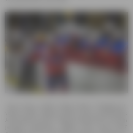
Jauno sezonu uzsākot hokeja klubam “Zemgale/LLU”
veiksmi vēlēja Jelgavas pilsētas domes priekšsēdētājs
Andris Rāviņš uzsverot: “Jelgavas hokeja klubs ir paraugs
jaunajiem hokejistiem Jelgavas ledus sporta skolā.