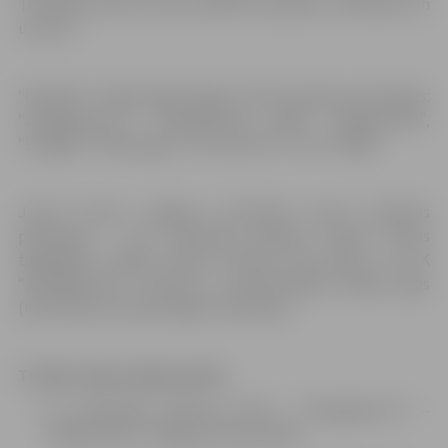
Turpiniet darīt to, ko jūs darāt. Cīņassparu, izdošanos un
uzvaru!”.
“Optibet” hokeja līgā šogad startē septiņas komandas:
“Zemgale/LLU”, “Olimp/Venta 2002”, “Mogo/LSPA”,
“Liepāja”, “Dinaburga”, “Prizma/IHS” un HS “Rīga”.
Jaunā sezona Jelgavas komandai nesusi būtiskas
pārmaiņas – par komandas galveno treneri kļuvis
tagadējais Latvijas izlases treneris Artis Ābols, un HK
“Zemgale/LLU” šosezon ir Kontinentālās hokeja līgas
(KHL) kluba “Dinamo Rīga” fārmklubs.
Tuvāko mājas spēļu grafiks
13. septembrī pulksten 16.10 – “Zemgale/LLU” –
“Mogo/LSPA” (Jelgavas ledus hallē)