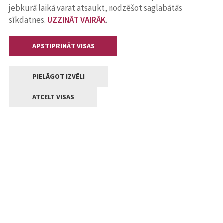
jebkurā laikā varat atsaukt, nodzēšot saglabātās
sīkdatnes.
UZZINĀT VAIRĀK
.
APSTIPRINĀT VISAS
PIELĀGOT IZVĒLI
ATCELT VISAS
Kontakti
Jelgavas valstpilsētas pašvaldība