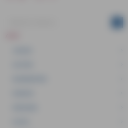
ZIŅAS
JAUNUMI
IZGLĪTĪBA
NODARBINĀTĪBA
PASĀKUMI
PAŠVALDĪBA
PILSĒTA