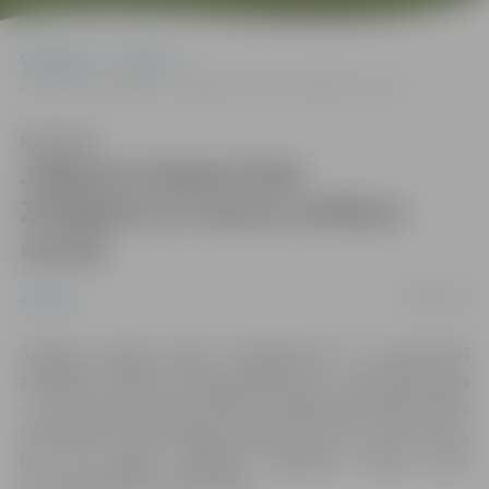
Sākumlapa
Jaunumi
Jelgavas hokeja klubs Zemgale/LLU sezonu atklāj ar uzvaru
Klausīties
Jelgavas hokeja klubs
Zemgale/LLU sezonu atklāj ar
uzvaru
09/09/2020
Jaunumi
Jelgavas hokeja klubs “Zemgale/LLU” 9. septembrī
aizvadījis “Optibet” hokeja līgas jaunās – 2020./2021. gada
– sezonas pirmo spēli. Spēle ar Daugavpils hokeja klubu
“Dinaburga” savās mājās noslēdzās ar uzvaru 8:1 (2:0, 0:0,
6:1). Par labāko spēlētāju mājinieku rindās atzīts
vārtsargs Rihards Cimermanis.