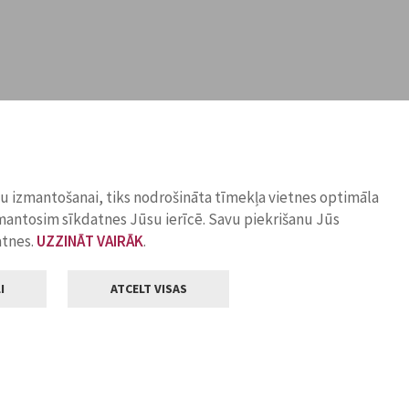
ņu izmantošanai, tiks nodrošināta tīmekļa vietnes optimāla
zmantosim sīkdatnes Jūsu ierīcē. Savu piekrišanu Jūs
atnes.
UZZINĀT VAIRĀK
.
I
ATCELT VISAS