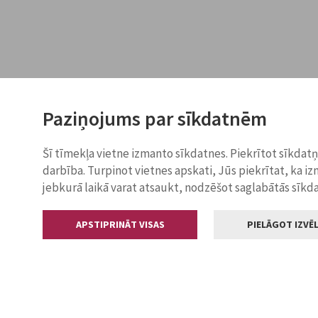
Paziņojums par sīkdatnēm
Šī tīmekļa vietne izmanto sīkdatnes. Piekrītot sīkdat
darbība. Turpinot vietnes apskati, Jūs piekrītat, ka i
jebkurā laikā varat atsaukt, nodzēšot saglabātās sīkd
APSTIPRINĀT VISAS
PIELĀGOT IZVĒL