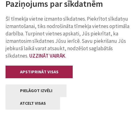
Paziņojums par sīkdatnēm
Šī tīmekļa vietne izmanto sīkdatnes. Piekrītot sīkdatņu
izmantošanai, tiks nodrošināta tīmekļa vietnes optimāla
darbība. Turpinot vietnes apskati, Jūs piekrītat, ka
izmantosim sīkdatnes Jūsu ierīcē. Savu piekrišanu Jūs
jebkurā laikā varat atsaukt, nodzēšot saglabātās
sīkdatnes.
UZZINĀT VAIRĀK
.
APSTIPRINĀT VISAS
PIELĀGOT IZVĒLI
ATCELT VISAS