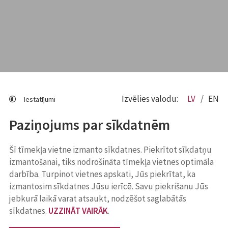
Izvēlies valodu:
LV
EN
Iestatījumi
Paziņojums par sīkdatnēm
Šī tīmekļa vietne izmanto sīkdatnes. Piekrītot sīkdatņu
izmantošanai, tiks nodrošināta tīmekļa vietnes optimāla
darbība. Turpinot vietnes apskati, Jūs piekrītat, ka
izmantosim sīkdatnes Jūsu ierīcē. Savu piekrišanu Jūs
jebkurā laikā varat atsaukt, nodzēšot saglabātās
sīkdatnes.
UZZINĀT VAIRĀK
.