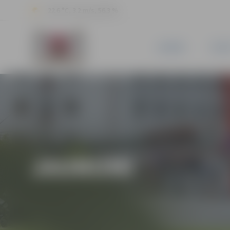
22.6 °C, 3.2 m/s, 56.3 %
JAUNUMI
PILSĒ
JAUNUMI