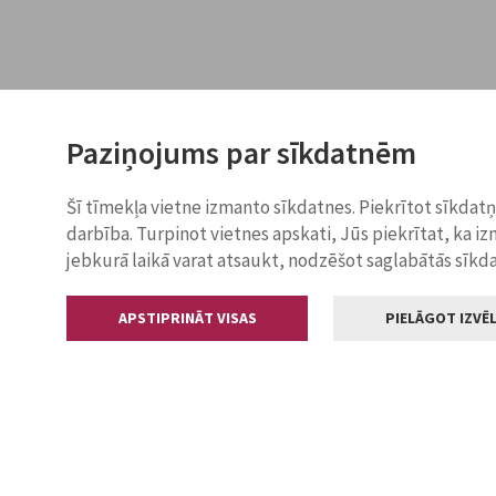
Paziņojums par sīkdatnēm
Šī tīmekļa vietne izmanto sīkdatnes. Piekrītot sīkdat
darbība. Turpinot vietnes apskati, Jūs piekrītat, ka i
jebkurā laikā varat atsaukt, nodzēšot saglabātās sīkd
APSTIPRINĀT VISAS
PIELĀGOT IZVĒL
Kontakti