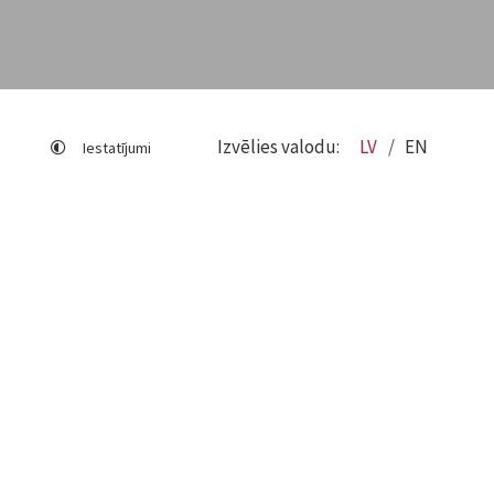
Izvēlies valodu:
LV
EN
Iestatījumi
Lapas karte