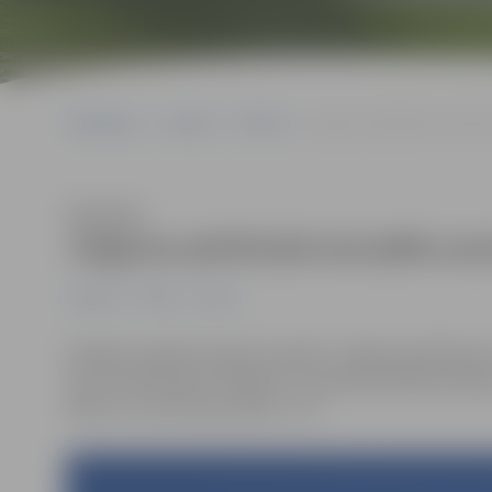
Sākumlapa
Jaunumi
Pilsēta
Jelgavas jahtklubā aizvadī
Klausīties
Jelgavas jahtklubā aizvadīta se
Jaunumi
Pilsēta
Sports
Nedēļas nogalē Lielupē aizvadīta “Jelgavas jahtkluba
laurus plūca jahta “Pingvīns” ar kapteini Alfrēdu Āboli
Māris un Luīze Griķi ar jahtu “JO”.