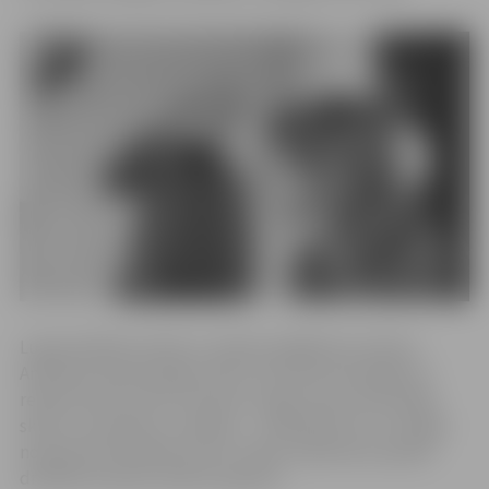
Lugas darbība notiek uz sešiem dažādiem jumtiem
Amerikas Savienotajās valstīs. Kā stāsta iestudējuma
režisore Antra Leite-Straume, lugas varoņi tūlīt beigs
skolu un atrodas uz robežas – simboliski tas ir arī lugas
nosaukumā minētais jumts. Viņiem jāizlemj vai palikt
drošībā vai sekot saviem sapņiem.