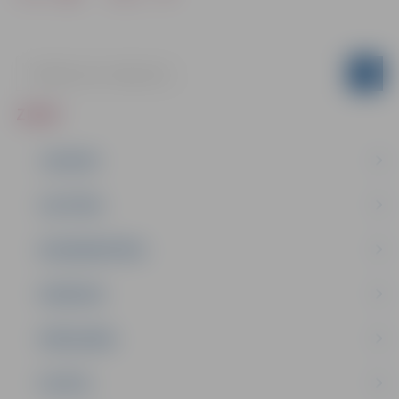
ZIŅAS
JAUNUMI
IZGLĪTĪBA
NODARBINĀTĪBA
PASĀKUMI
PAŠVALDĪBA
PILSĒTA