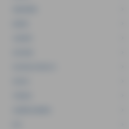
SABIEDRĪBA
ĢIMENE
JAUNIEŠI
SATIKSME
SOCIĀLAIS ATBALSTS
SPORTS
TŪRISMS
UZŅĒMĒJDARBĪBA
NVO