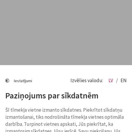
Izvēlies valodu:
LV
EN
Iestatījumi
Paziņojums par sīkdatnēm
Šī tīmekļa vietne izmanto sīkdatnes. Piekrītot sīkdatņu
izmantošanai, tiks nodrošināta tīmekļa vietnes optimāla
darbība. Turpinot vietnes apskati, Jūs piekrītat, ka
izmantosim sīkdatnes Jūsu ierīcē. Savu piekrišanu Jūs