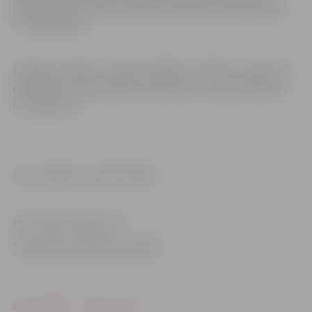
Ieeja ievērojot valstī noteiktos aktuālos ierobežojumus
un noteikumus.
Pasākuma laikā var tikt fotografēts un filmēts. Uzņemtais
materiāls var tikt publicēts, translēts un reproducēts bez
ierobežojuma.
Foto: Jelgavas Jaunais teātris
Informācija sagatavota
Sabiedrisko attiecību pārvaldē
Drukāt
Dalīties