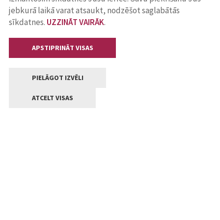
jebkurā laikā varat atsaukt, nodzēšot saglabātās
sīkdatnes.
UZZINĀT VAIRĀK
.
APSTIPRINĀT VISAS
PIELĀGOT IZVĒLI
ATCELT VISAS
Kontakti
Jelgavas valstpilsētas pašvaldība