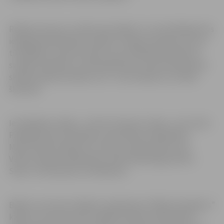
Režisore aicina uz izrādi, akcentējot to, ka skatītājam būs
iespēja identificēties ar kādu no lugas varoņiem, jo tie ir
tik dažādi un katram tieši ar viņu notiekošais šķiet ļoti
svarīgs. Piemēram, vienā stāstā tās ir četras draudzenes
skolas izlaiduma dienā, citā – divi mīlnieki, kuri tikko
šķīrušies.
Iestudējuma režija – A.Leite-Straume, telpa- Juris Leitis.
Piedalās: Dace Zviedrāne, Santa Buša, Annija Beire,
Matīss Klāvs Endzelis, Īvs Zvejs, Linda Homka, Ieva
Vācere, Roberts Bārzdainis, Anete Reinberga, Marta
Skara, Tīna Kamola, Ilze Reknere.
Biļetes cena 4 eiro. Biļetes nopērkamas “Biļešu Paradīzes”
kasēs un stundu pirms izrādes kultūras namā “Rota”.