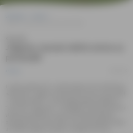
Sākumlapa
Jaunumi
Jelgavas Jaunais teātris aicina uz pirmizrādi
Klausīties
Jelgavas Jaunais teātris aicina uz
pirmizrādi
26/03/2022
Jaunumi
1. aprīlī, pulksten 19, 2. aprīlī pulksten 14 un 18 kultūras
namā “Rota” Jelgavas Jaunais teātris aicina uz pirmizrādi
– izrādi jauniešiem – Lauras Kingas lugas iestudējumu
“Uz jumta”. Lugas žanrs – “dramēdija”. Tajā apvienoti seši
stāsti par jauniešiem, kuriem tūlīt sāksies nopietnā
pieaugušo dzīve. Katrs stāsts sevī nes pieaugšanas sāpes
un izvēles iespējas, kas jāveic, meklējot savu ceļu.