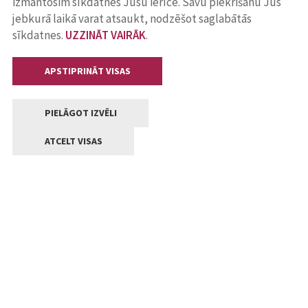
izmantosim sīkdatnes Jūsu ierīcē. Savu piekrišanu Jūs
jebkurā laikā varat atsaukt, nodzēšot saglabātās
sīkdatnes.
UZZINĀT VAIRĀK
.
APSTIPRINĀT VISAS
PIELĀGOT IZVĒLI
ATCELT VISAS
Kontakti
Jelgavas valstpilsētas pašvaldība