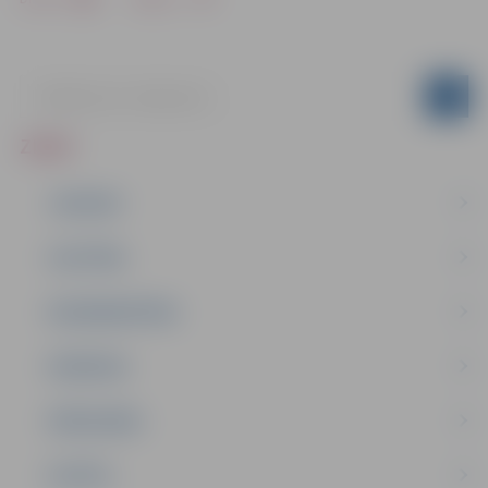
ZIŅAS
JAUNUMI
IZGLĪTĪBA
NODARBINĀTĪBA
PASĀKUMI
PAŠVALDĪBA
PILSĒTA