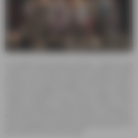
Ar teatrālām performancēm pilsētvidē – Mākslas stacijā
“Dubulti” un Jūrmalas vilcienā, kā arī izrādēm Jūrmalas
Kultūras centrā un teātrī, aizvadīts otrais jauniešu teātru
festivāls, kurā šogad piedalījās astoņi teātri, kopumā
pulcējot 150 dalībnieku no Jūrmalas, Jelgavas, Saldus,
Lubānas, Rundāles un Rīgas jauniešu teātriem. Teātri
izrādes bija sagatavojuši, iedvesmojoties no Aspazijas un
Raiņa dzejas, latviešu folkloras motīviem, kā arī radījuši
jaunus iestudējumus atbilstoši šī gada festivāla tēmai “Es
gribu spēlēt latviešu dramaturģiju”.