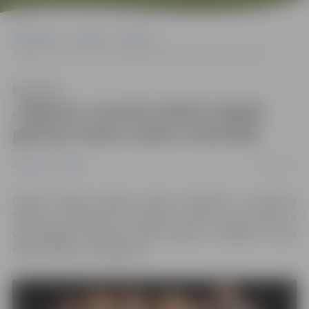
Sākumlapa
Jaunumi
Pilsēta
Jelgavas Jaunais teātris iegūst galveno balvu teātru festivālā
Klausīties
Jelgavas Jaunais teātris iegūst
galveno balvu teātru festivālā
26/10/2017
Jaunumi
Pilsēta
Otrajā Latvijas jauniešu teātru festivālā un konkursā
“Rainis un Aspazija Tev” galveno balvu par jaunradi un
veiksmīgāko festivāla izrādi ieguvusi Jelgavas Jaunā
teātra izrāde “Pusaugušie”.