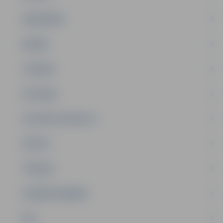
SABIEDRĪBA
ĢIMENE
JAUNIEŠI
SATIKSME
SOCIĀLAIS ATBALSTS
SPORTS
TŪRISMS
UZŅĒMĒJDARBĪBA
NVO