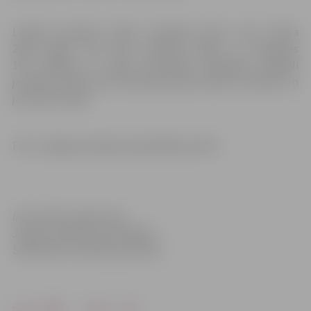
Latvijas jauniešu teātru festivāls pirmo reizi notika
2015. gadā, kad tika atzīmēta Raiņa un Aspazijas
150. jubileja, ar mērķi aktualizēt dzejnieku daiļradi
jauniešu vidū, kā arī veicināt jauniešu teātru attīstību un
jaunradi Latvijā.
Foto: Jelgavas pilsētas pašvaldības arhīvs
Informācija sagatavota
Jelgavas pilsētas pašvaldības
Sabiedrisko attiecību pārvaldē
Drukāt
Dalīties