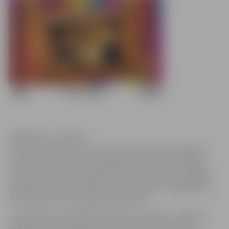
Klikšķināt, lai atvērtu
11.janvārī, pulksten 12 kultūras namā „Rota” Jelgavas
Jaunais teātris no jauna piedāvās savu dzīvespriecīgo
masku izrādi „Mūsu ģimenīte”, kurā stāstīts par dažādu
paaudžu ģimenes locekļu ikdienas sadzīvi, sarežģījumu
situācijām un savstarpējo pieņemšanu.
„Kā sadzīvot ar pārējiem ģimenes locekļiem, kad katrs
mājas iemītnieks sāk rīkoties tikai pēc sava prāta un