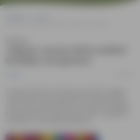
Sākumlapa
Jaunumi
Jelgavas Jaunais teātris piedāvā komēdiju visai ģimenei
Klausīties
Jelgavas Jaunais teātris piedāvā
komēdiju visai ģimenei
06/01/2014
Jaunumi
11.janvārī, pulksten 12 kultūras namā „Rota” Jelgavas
Jaunais teātris no jauna piedāvās savu dzīvespriecīgo
masku izrādi „Mūsu ģimenīte”, kurā stāstīts par dažādu
paaudžu ģimenes locekļu ikdienas sadzīvi, sarežģījumu
situācijām un savstarpējo pieņemšanu.