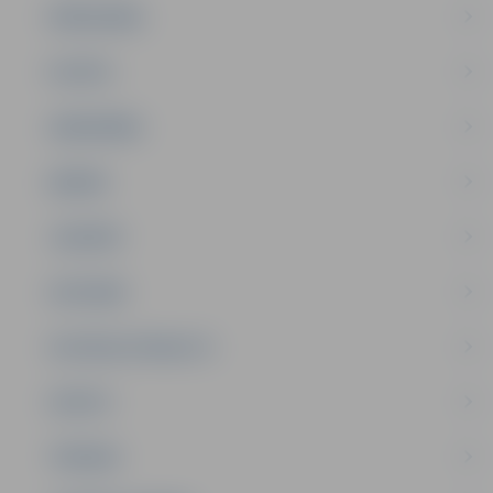
PAŠVALDĪBA
PILSĒTA
SABIEDRĪBA
ĢIMENE
JAUNIEŠI
SATIKSME
SOCIĀLAIS ATBALSTS
SPORTS
TŪRISMS