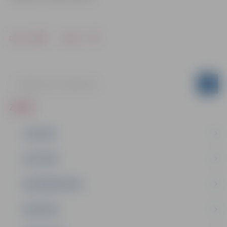
Drukāt
Dalīties
ZIŅAS
JAUNUMI
IZGLĪTĪBA
NODARBINĀTĪBA
PASĀKUMI