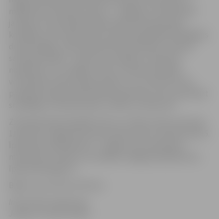
mājās briest absolūts haoss?” „Jelgavas Jaunā teātra”
jauniešu trupa atbildi meklē radot dzīvespriecīgu
komēdiju, kas veidota pēc kreatīvā kopdarbā izstrādātas
dramaturģijas. „Mūsu ģimenītes iemītnieki ir sadzīvē
sastopami tipāži – opītis, kas mūždien ir sabozies,
nopietnais un „svarīgais” tētis, vienmēr starojošā
vecmāmiņa, lielā un gudrā māsa, un citi. Mums tā nav
parodija, bet gan pašu ikdienas pieredze, kas nu jau šķiet
smieklīga un humoristiska, uzlikta uz skatuves.”
Ziemeļu ģimenīte gaidīs mazus un lielus viesus pie sevis
11.janvārī, Jelgavas kultūras namā „Rota”, Garozas ielā 15.
Īpaši tiek aicināti bērni 6 – 14 gadu vecumā kopā ar
mammām un tētiem, lai izrādes noslēgumā piedzīvotu
īpašu pārsteigumu.
Biļešu cena 1.50 un 0.75 eiro.
Informāciju sagatavoja
Jelgavas Jaunais teātris