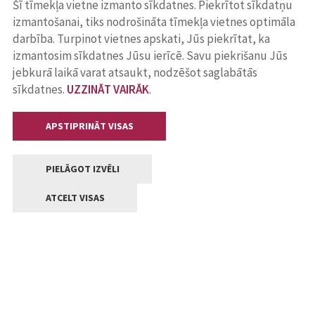
Šī tīmekļa vietne izmanto sīkdatnes. Piekrītot sīkdatņu
izmantošanai, tiks nodrošināta tīmekļa vietnes optimāla
darbība. Turpinot vietnes apskati, Jūs piekrītat, ka
izmantosim sīkdatnes Jūsu ierīcē. Savu piekrišanu Jūs
jebkurā laikā varat atsaukt, nodzēšot saglabātās
sīkdatnes.
UZZINĀT VAIRĀK
.
APSTIPRINĀT VISAS
PIELĀGOT IZVĒLI
ATCELT VISAS