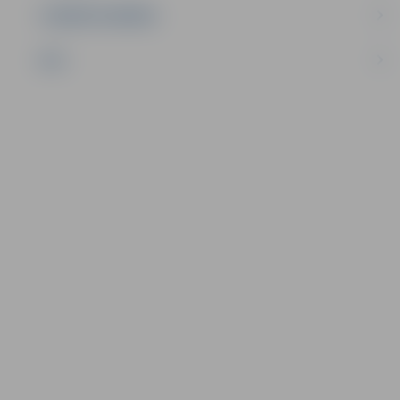
UZŅĒMĒJDARBĪBA
NVO