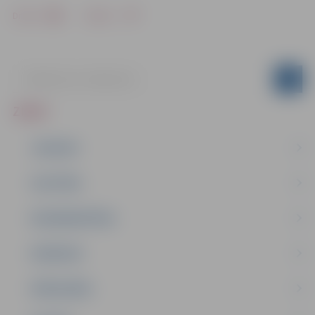
Drukāt
Dalīties
ZIŅAS
JAUNUMI
IZGLĪTĪBA
NODARBINĀTĪBA
PASĀKUMI
PAŠVALDĪBA