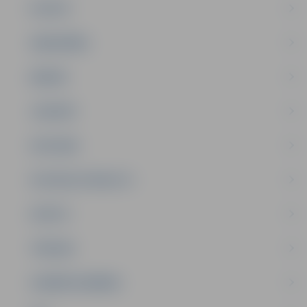
PILSĒTA
SABIEDRĪBA
ĢIMENE
JAUNIEŠI
SATIKSME
SOCIĀLAIS ATBALSTS
SPORTS
TŪRISMS
UZŅĒMĒJDARBĪBA