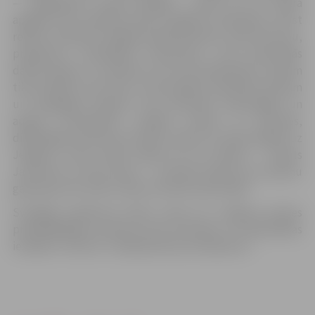
— mēģinājumi notika dažādās vietās, kā arī teātra
apģērbs ticis meklēts lietoto apģērbu noliktavās, atzīst
režisori. Kolektīvs vēlējās eksperimentēt, radīt ko jaunu,
progresīvu, skatītājiem interesantu. Tam pievienojās
daudz aktieru un iesaistot visus tās dalībniekus, katram
tika atvēlēta sava loma. Tika panākta piederība teātrim
un kopīgajam darbam. Pēc daudzām veiksmīgām un
augstu novērtētām izrādēm Latvijā un ārzemēs,
dibinātājiem pārtraucot darbu teātrī, ar savām idejām uz
Jelgavas Jauno teātri nākuši arī citi režisori – Imants
Jaunzems un Ģirts Šolis — savukārt šobrīd, jau septiņu
gadu garumā, teātri režisora amatā vada R.Gāle.
Svinīgajā pasākumā teātri sveica arī Jelgavas domes
prieksšēdētāja vietniece Rita Vectirāne un pašvaldības
iestādes “Kultūra” vadītājs Mintauts Buškevics.