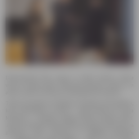
Dokumentālā filma tapusi ar mērķi izdzīvot teātra
vēsturi 25 gadu gaitā, tādēļ tajā apvienoti režisoru un
aktieru stāsti un atmiņas no 1992. gada līdz šodienai.
Teātra pirmssākumi meklējami vēl agrāk par 90. gadiem,
kad tā dibinātāji un režisori — Agris Krūmiņš un Lolita
Muižniece — darbojās Jelgavas Ādolfa Alunāna teātrī.
Aizejot no Ādolfa Alunāna teātra, jaunajiem režisoriem un
aktieriem nācās saskarties ar dažādām grūtībām