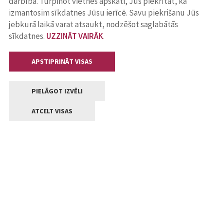
darbība. Turpinot vietnes apskati, Jūs piekrītat, ka
izmantosim sīkdatnes Jūsu ierīcē. Savu piekrišanu Jūs
jebkurā laikā varat atsaukt, nodzēšot saglabātās
sīkdatnes.
UZZINĀT VAIRĀK
.
APSTIPRINĀT VISAS
PIELĀGOT IZVĒLI
ATCELT VISAS
Kontakti