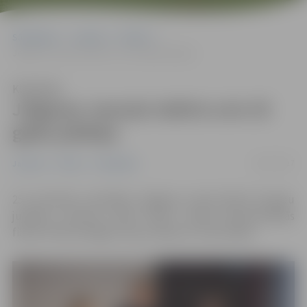
Sākumlapa
Jaunumi
Pilsēta
Jelgavas Jaunais teātris svin 25 gadu jubileju
Klausīties
Jelgavas Jaunais teātris svin 25
gadu jubileju
26/11/2017
Jaunumi
Pilsēta
Sabiedrība
25. novembrī, atzīmējot Jelgavas Jaunā teātra 25 gadu
jubileju, kultūras namā “Rota” notika dokumentālās
filmas “Katras beigas ir jauns sākums” pirmizrāde.