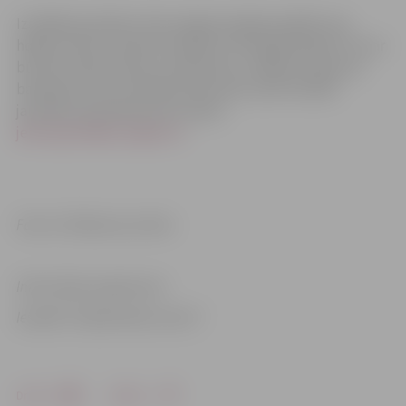
Izstādē jauniešiem tiek sniegta iespēja parādīt savu
hobiju citiem, saņemot atbalstu tās organizēšanā. Tie var
būt foto darbi, skices, karikatūras, zīmējumi, gleznas
batikojumi vai citi hobija izpausmes veidi. Aicinām
jauniešus pieteikties pa e-pastu
jelena.grisle@sc.jelgava.lv
.
Foto: K.Chibisovas arhīvs
Informācija sagatavota
Iestādē “Sabiedriskais centrs”
Drukāt
Dalīties