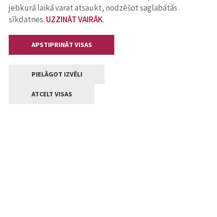
jebkurā laikā varat atsaukt, nodzēšot saglabātās
sīkdatnes.
UZZINĀT VAIRĀK
.
APSTIPRINĀT VISAS
PIELĀGOT IZVĒLI
ATCELT VISAS
Kontakti
Jelgavas valstpilsētas pašvaldība