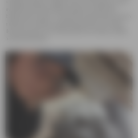
iespējams apskatīt Jelgavas Amatu vidusskolas 1. kursa
audzēknes Kamillas Chibisovas
gleznu izstādi “Bez
bēdām laimes nebūs”. Interesenti aicināti tikties ar jauno
mākslinieci izstādes pirmajā dienā pulksten 16. Tāpat
ikviens jaunietis, kurš vēlas parādīt savu hobiju izstādē,
aicināts pieteikties.