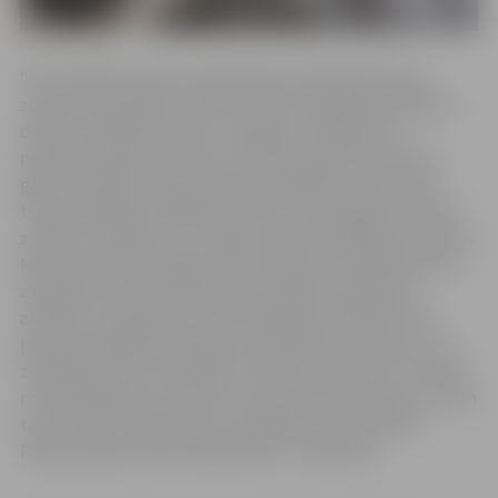
“Par zīmēšanu sāku interesēties jau bērnībā. Daudz
zīmēju bērnudārzā, skolā un tikai sestajā klasē nolēmu
doties uz Mākslas skolu, lai apgūtu zīmēšanas un
mākslas pamatus. Aktīvi un ar prieku gleznoju piecus
gadus, nokārtoju diplomdarba eksāmenu un nolēmu
turpināt apgūt zīmēšanas prasmes patstāvīgi. Es daudz
zīmēju un mācījos, lai uzlabotu savas zīmēšanas prasmes.
Man nav īpaša stila gleznošanā, parasti zīmēšanas stils ir
atkarīgs no mana noskaņojuma. Gadās, ka gleznoju
attēlus ar triepieniem un haotiskāk, bet dažreiz man
patīk iedziļināties detaļās un parādīt katru sīkumu. Arī
zīmēšanas stils ir atkarīgs no tā, ar ko gleznošu. Visvairāk
man patīk gleznot ar tušu un akvareli. Es gleznoju, jo man
tas ir veids, kā atpūsties un parādīt savas emocijas.
Plānoju šajā virzienā neapstāties”, tā Kamilla.