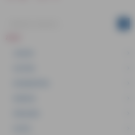
ZIŅAS
JAUNUMI
IZGLĪTĪBA
NODARBINĀTĪBA
PASĀKUMI
PAŠVALDĪBA
PILSĒTA