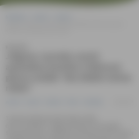
Sākumlapa
Jaunumi
Jaunieši
Jelgavas Jauniešu centrā apskatāma Kamillas Chibisovas gleznu
izstāde “Bez bēdām laimes nebūs”
Klausīties
Jelgavas Jauniešu centrā
apskatāma Kamillas Chibisovas
gleznu izstāde “Bez bēdām laimes
nebūs”
08/02/2023
Jaunieši
Jaunumi
Pasākumi
Pilsēta
Sabiedrība
Turpinot aizsākto jauniešu hobiju izstāžu
ciklu “YouthStyle”, Jelgavas jauniešu centra telpās –
Skolotāju ielā 8, no trešdienas, 8. februāra, līdz 8. martam