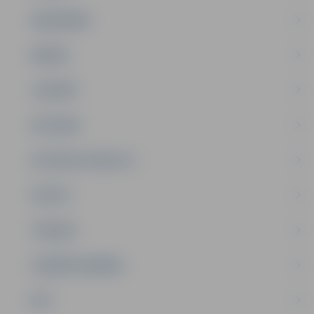
SABIEDRĪBA
ĢIMENE
JAUNIEŠI
SATIKSME
SOCIĀLAIS ATBALSTS
SPORTS
TŪRISMS
UZŅĒMĒJDARBĪBA
NVO