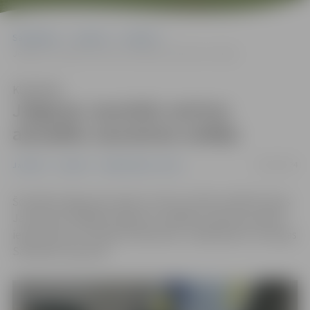
Sākumlapa
Jaunumi
Jaunieši
Jelgavas Jauniešu centros aizvadīta Jaunatnes nedēļa
Klausīties
Jelgavas Jauniešu centros
aizvadīta Jaunatnes nedēļa
19/04/2024
Jaunieši
Jaunumi
Sabiedriskais centrs
Šonedēļ Jelgavas jauniešu centros notika vairāki Eiropas
Jaunatnes nedēļas pasākumi, dažādos veidos jauniešus
iepazīstinot ar Eiropas Parlamentu, vēlēšanām un Eiropas
Savienību kopumā.