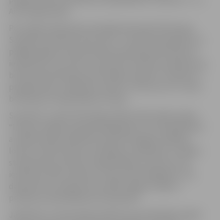
AFS programmās.
Pēc spēles klātesošie iesaistījās diskusijā “Kā Eiropas
Savienība ietekmē manu dzīvi”. Jaunieši pamanījuši, ka
pēdējos gados Eiropas Parlamentā pieņemtie lēmumi
ietekmē arī viņu dzīvi. Viņi pozitīvi novērtē uzlabojumus
brīvās pārvietošanās jomā, lielāku budžetu “Erasmus+”
programmām, ceļošanas iniciatīvu “Discover EU”, kā arī
bezmaksas viesabonēšanu Eiropā.
Savukārt 17. aprīlī Skolotāju ielā 8 notika spēļu vakars
“Eiropas vēlēšanu ģenerālmēģinājums”, kurā dalībnieki
ar īpašas spēles palīdzību iepazina dažādu vēlētāju
lomas un katras balss nozīmīgumu vēlēšanās. Ar spēles
starpniecību jaunieši izzināja vēlēšanu procesus: kā
iesniedz partiju sarakstus? Kad notiek vēlēšanas? Cik
deputātu no Latvijas tiks ievēlēti šogad? Kādas ir
prasības priekšvēlēšanas kampaņām?
Jāpiebilst, ka lielai daļai pasākuma apmeklētāju šogad