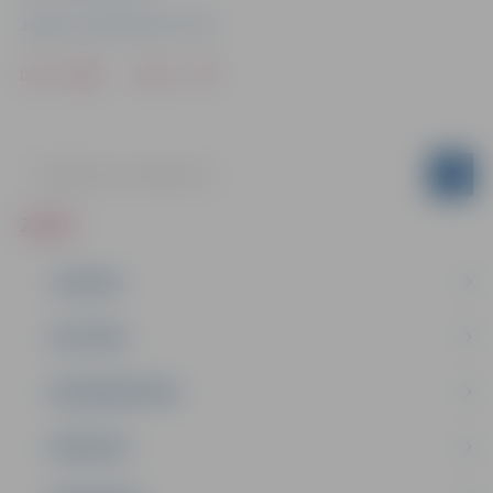
Jelgavas Sabiedriskais centrs
Drukāt
Dalīties
ZIŅAS
JAUNUMI
IZGLĪTĪBA
NODARBINĀTĪBA
PASĀKUMI