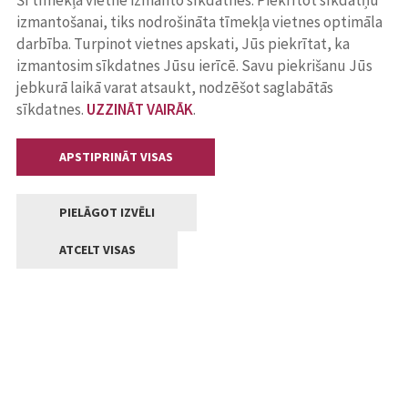
Šī tīmekļa vietne izmanto sīkdatnes. Piekrītot sīkdatņu
izmantošanai, tiks nodrošināta tīmekļa vietnes optimāla
darbība. Turpinot vietnes apskati, Jūs piekrītat, ka
izmantosim sīkdatnes Jūsu ierīcē. Savu piekrišanu Jūs
jebkurā laikā varat atsaukt, nodzēšot saglabātās
sīkdatnes.
UZZINĀT VAIRĀK
.
APSTIPRINĀT VISAS
PIELĀGOT IZVĒLI
ATCELT VISAS