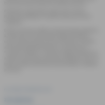
būs pirmā Eiropas Parlamenta vēlēšanu pieredze.
Piektdienas vakarā Kahoot spēļu vakars “Eiropas
Parlamenta vēlēšanas” aizvadīts arī jauniešu centrā
“Špaktele”.
Eiropas Jaunatnes nedēļa ir Eiropas Komisijas pasākums,
kas tiek rīkots reizi divos gados. Šogad tā Latvijā un
citviet Eiropā norisinās no 12. līdz 19. aprīlim. Tā veltīta
aktīvai pilsoniskajai līdzdalībai un tās vadmotīvs ir
“Jauniešu redzējums”. Jaunatnes nedēļa norisinās divus
mēnešus pirms Eiropas Parlamenta vēlēšanām, līdz ar to
īpaša uzmanība tiek pievērsta demokrātijai un vēlēšanu
procesam.
Foto: Jelgavas Sabiedriskais centrs
Ziņu sagatavoja