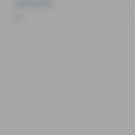
UZŅĒMĒJDARBĪBA
NVO