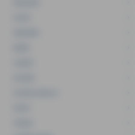
PAŠVALDĪBA
PILSĒTA
SABIEDRĪBA
ĢIMENE
JAUNIEŠI
SATIKSME
SOCIĀLAIS ATBALSTS
SPORTS
TŪRISMS