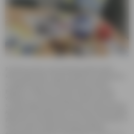
Pirmdien jauniešu centrā Skolotāju ielā 8 aizvadīts
Kahoot spēļu vakars “Eiropas Savienība”, kurā jaunieši ar
uz spēlēm balstītas mācību platformas “Kahoot”
palīdzību izzināja, kas ir Eiropas Savienība, Eiropas
vēlēšanas un Eiropas Parlaments. Kahoot viktorīnā
uzvarēja Jelgavas Valsts ģimnāzijas 10. b klases skolniece
Agate Misule. Pati Agate atzīst, ka šī bijusi lieliska iespēja
pārbaudīt erudīciju jautājumos par Eiropas Savienību un
reizē uzzināt ko vairāk par pieredzes apmaiņas
programmām, piemēram, kā piedalīties “Erasmus+” un