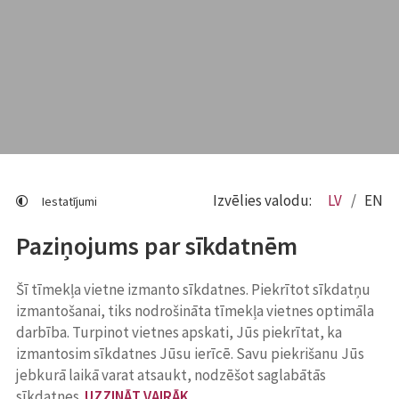
Izvēlies valodu:
LV
EN
Iestatījumi
Paziņojums par sīkdatnēm
Šī tīmekļa vietne izmanto sīkdatnes. Piekrītot sīkdatņu
izmantošanai, tiks nodrošināta tīmekļa vietnes optimāla
darbība. Turpinot vietnes apskati, Jūs piekrītat, ka
izmantosim sīkdatnes Jūsu ierīcē. Savu piekrišanu Jūs
jebkurā laikā varat atsaukt, nodzēšot saglabātās
sīkdatnes.
UZZINĀT VAIRĀK
.