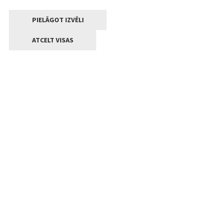
PIELĀGOT IZVĒLI
ATCELT VISAS
Kontakti
Jelgavas valstpilsētas pašvaldība
Lielā iela 11, Jelgava, LV-3001
+371 63005522
pasts@jelgava.lv