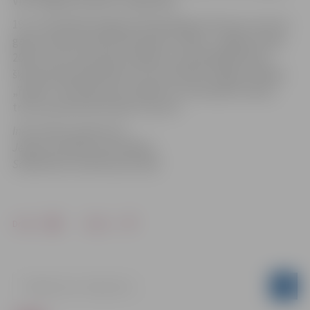
Viņš Jelgavā ieradies no Igaunijas.
19. un 20. jūlijā Zemgales Olimpiskajā centrā, jau ceturto
gadu notika starptautiskā kaķu izstāde „Jelgavas kaķis
2014”, kurā starp īpaši retajām un populārajām kaķu
šķirnēm bija apskatāmi arī citi dzīvnieki. Šogad izstādes
„īpašie” viesi bija seski, dažādu reti sastopamu šķirņu
truši, eksotiski dzīvnieki un putni.
Informācija sagatavota
Jelgavas pilsētas pašvaldības
Sabiedrisko attiecību pārvaldē
Drukāt
Dalīties