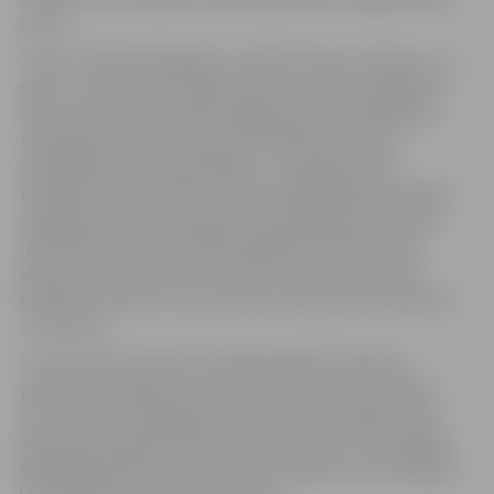
kausu.
Tariks ir dzimis 2013.gada 1. aprīlī. Runcim ir zilas acis, uz
sejas – ruda “maska”. Kaķa saimniece Jūlija Skribāne ar
saviem mīluļiem izstādē “Jelgavas kaķis” piedalās jau
trešo gadu. Šoreiz viņa demonstrēja divus Ņevas
maskarādes šķirnes pārstāvjus – trīs gadus veco
Dominiku un viņas dēlu Tariku. Šajā izstādē abi kaķi bija
vienīgie šīs šķirnes pārstāvji, arī Latvijā kopumā tā nav
īpaši izplatīta šķirne. Raksturīgākās šīs šķirnes kaķu
iezīmes ir citas krāsas “maska” uz sejas un zilas acis.
Baltajam Tarikam ir ruda “maska” jeb spalvas krāsojums
uz purniņa.
2. vietu jeb mazo kausu saņēma Meinkūna šķirnes
pārstāvis rīdzinieks Lexus Silverbastis, kurš trīs gadu
vecumā sver 10 kilogramus un atzīts par labāko savas
šķirnes eksemplāru krāsas ziņā. Savukārt 3. vietā palika
Bengālijas šķirnes kaķis septiņus mēnešus vecais Pagera.