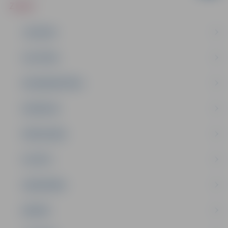
ZIŅAS
JAUNUMI
IZGLĪTĪBA
NODARBINĀTĪBA
PASĀKUMI
PAŠVALDĪBA
PILSĒTA
SABIEDRĪBA
ĢIMENE