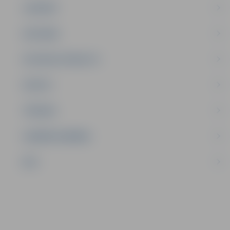
JAUNIEŠI
SATIKSME
SOCIĀLAIS ATBALSTS
SPORTS
TŪRISMS
UZŅĒMĒJDARBĪBA
NVO