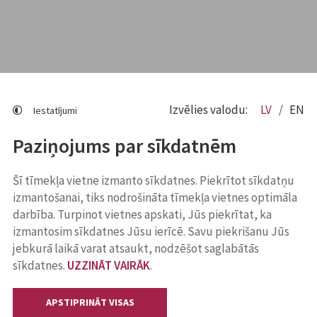
Izvēlies valodu:
LV
EN
Iestatījumi
Paziņojums par sīkdatnēm
Šī tīmekļa vietne izmanto sīkdatnes. Piekrītot sīkdatņu
izmantošanai, tiks nodrošināta tīmekļa vietnes optimāla
darbība. Turpinot vietnes apskati, Jūs piekrītat, ka
izmantosim sīkdatnes Jūsu ierīcē. Savu piekrišanu Jūs
jebkurā laikā varat atsaukt, nodzēšot saglabātās
sīkdatnes.
UZZINĀT VAIRĀK
.
APSTIPRINĀT VISAS