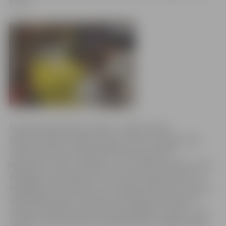
kausu.
Starptautiskajā kaķu izstāde „Jelgavas kaķis
2014”skatītāju simpātijas ieguva un par Jelgavas kaķi
2014 kļuva Ņevas maskarādes šķirnes pārstāvis
jelgavnieks Tariks. Šis gadu un trīs mēnešus vecais runcis
Zemgales olimpiskajā centrā izkonkurēja Meinkūna un
Bengālijas šķirnes kaķus, kas Jelgavas kaķa titulu ieguva
iepriekšējos gados. Apstiprinot skatītāju vērtējumu,
Jelgavas pilsētas domes priekšsēdētāja vietnieks Jurijs
Strods runča saimniecei pasniedza īpašo Jelgavas kaķa