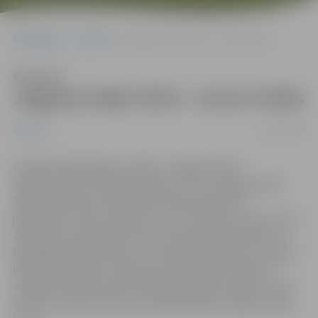
Sākumlapa
Jaunumi
Jelgavas kaķis 2014 – runcis Tariks
Klausīties
Jelgavas kaķis 2014 – runcis Tariks
20/07/2014
Jaunumi
Starptautiskajā kaķu izstāde „Jelgavas kaķis
2014”skatītāju simpātijas ieguva un par Jelgavas kaķi
2014 kļuva Ņevas maskarādes šķirnes pārstāvis
jelgavnieks Tariks. Šis gadu un trīs mēnešus vecais runcis
Zemgales olimpiskajā centrā izkonkurēja Meinkūna un
Bengālijas šķirnes kaķus, kas Jelgavas kaķa titulu ieguva
iepriekšējos gados. Apstiprinot skatītāju vērtējumu,
Jelgavas pilsētas domes priekšsēdētāja vietnieks Jurijs
Strods runča saimniecei pasniedza īpašo Jelgavas kaķa